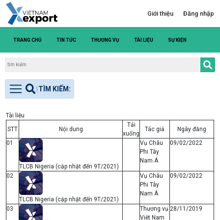
Giới thiệu
Đăng nhập
TRANG CHỦ
TIN TỨC
THƯƠNG VỤ
TÀI LIỆU
SỰ KIỆN
DANH S
Tài liệu
Tải
STT
Nội dung
Tác giả
Ngày đăng
xuống
01
Vụ Châu
09/02/2022
Phi Tây
Nam Á
TLCB Nigeria (cập nhật đến 9T/2021)
02
Vụ Châu
09/02/2022
Phi Tây
Nam Á
TLCB Nigeria (cập nhật đến 9T/2021)
03
Thương vụ
28/11/2019
Việt Nam