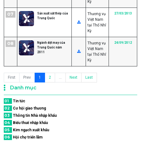
Kỳ
07
Sản xuất sắt thép của
Thương vụ
27/03/2013
Trung Quốc
Việt Nam
tại Thổ Nhĩ
Kỳ
08
Ngành dệt may của
Thương vụ
24/09/2012
Trung Quốc năm
Việt Nam
2011
tại Thổ Nhĩ
Kỳ
First
Prev
1
2
...
Next
Last
Danh mục
01
Tin tức
02
Cơ hội giao thương
03
Thông tin Nhà nhập khẩu
04
Biểu thuế nhập khẩu
05
Kim ngạch xuất khẩu
06
Hội chợ triển lãm