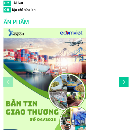
07
Tài liệu
08
Địa chỉ hữu ích
ẤN PHẨM