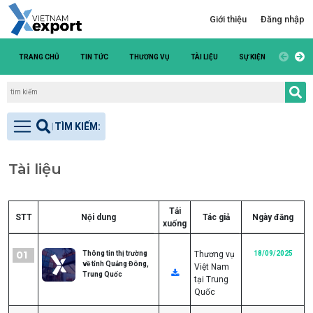
Giới thiệu
Đăng nhập
TRANG CHỦ
TIN TỨC
THƯƠNG VỤ
TÀI LIỆU
SỰ KIỆN
DANH S
Tài liệu
Tải
STT
Nội dung
Tác giả
Ngày đăng
xuống
01
Thông tin thị trường
Thương vụ
18/09/2025
về tỉnh Quảng Đông,
Việt Nam
Trung Quốc
tại Trung
Quốc