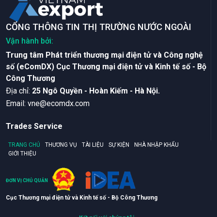
CỔNG THÔNG TIN THỊ TRƯỜNG NƯỚC NGOÀI
Vận hành bởi:
Trung tâm Phát triển thương mại điện tử và Công nghệ
số (eComDX) Cục Thương mại điện tử và Kinh tế số - Bộ
Công Thương
Ðịa chỉ:
25 Ngô Quyền - Hoàn Kiếm - Hà Nội.
Email:
vne@ecomdx.com
Trades Service
TRANG CHỦ
THƯƠNG VỤ
TÀI LIỆU
SỰ KIỆN
NHÀ NHẬP KHẨU
GIỚI THIỆU
ĐƠN VỊ CHỦ QUẢN
Cục Thương mại điện tử và Kinh tế số - Bộ Công Thương