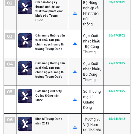
02
Chỉ dẫn đăng ký
Bộ Nông
03/07/2023
doanh nghiệp sản
nghiệp và
xuất thực phẩm xuất
Phát triển
khẩu vào Trung
nông
Quốc
thông
03
Cẩm nang Hướng dẫn
Cục Xuất
26/07/2022
xuất khẩu rau quả
nhập khẩu
chính ngạch sang thị
- Bộ Công
trường Trung Quốc
Thương
04
Cẩm nang Hướng dẫn
Cục Xuất
22/07/2022
xuất khẩu rau quả
nhập khẩu,
chính ngạch sang thị
Bộ Công
trường Trung Quốc
Thương
05
Cẩm nang đầu tư tại
Sở Thương
13/07/2022
Quảng Đông năm
mại tỉnh
2022
Quảng
Đông
06
Kinh tế Trung Quốc
Thương vụ
15/04/2013
năm 2012
Việt Nam
tại Thổ Nhĩ