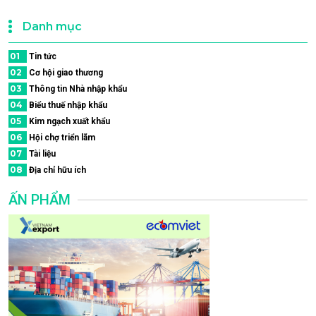
Danh mục
01
Tin tức
02
Cơ hội giao thương
03
Thông tin Nhà nhập khẩu
04
Biểu thuế nhập khẩu
05
Kim ngạch xuất khẩu
06
Hội chợ triển lãm
07
Tài liệu
08
Địa chỉ hữu ích
ẤN PHẨM