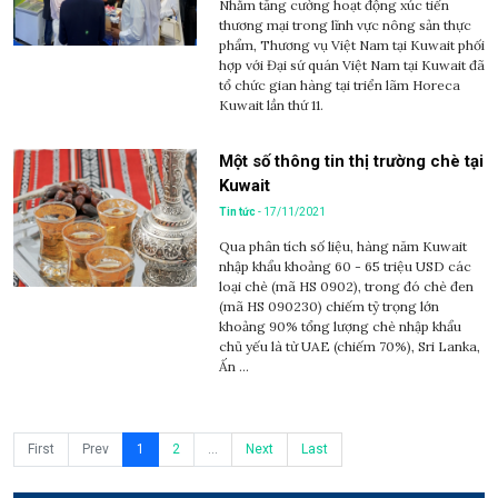
Nhằm tăng cường hoạt động xúc tiến
thương mại trong lĩnh vực nông sản thực
phẩm, Thương vụ Việt Nam tại Kuwait phối
hợp với Đại sứ quán Việt Nam tại Kuwait đã
tổ chức gian hàng tại triển lãm Horeca
Kuwait lần thứ 11.
Một số thông tin thị trường chè tại
Kuwait
Tin tức
- 17/11/2021
Qua phân tích số liệu, hàng năm Kuwait
nhập khẩu khoảng 60 - 65 triệu USD các
loại chè (mã HS 0902), trong đó chè đen
(mã HS 090230) chiếm tỷ trọng lớn
khoảng 90% tổng lượng chè nhập khẩu
chủ yếu là từ UAE (chiếm 70%), Sri Lanka,
Ấn ...
First
Prev
1
2
...
Next
Last