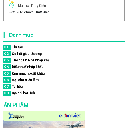
Malmo, Thuỵ Điển
Đơn vị tổ chức:
Thụy Điển
Danh mục
01
Tin tức
02
Cơ hội giao thương
03
Thông tin Nhà nhập khẩu
04
Biểu thuế nhập khẩu
05
Kim ngạch xuất khẩu
06
Hội chợ triển lãm
07
Tài liệu
08
Địa chỉ hữu ích
ẤN PHẨM