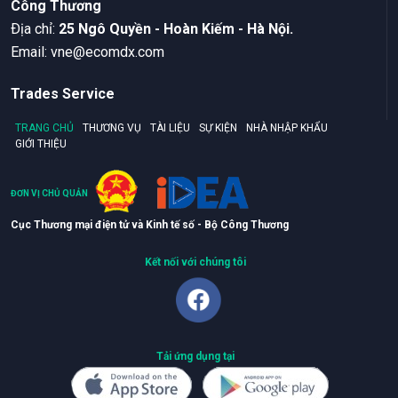
Công Thương
Ðịa chỉ:
25 Ngô Quyền - Hoàn Kiếm - Hà Nội.
Email:
vne@ecomdx.com
Trades Service
TRANG CHỦ
THƯƠNG VỤ
TÀI LIỆU
SỰ KIỆN
NHÀ NHẬP KHẨU
GIỚI THIỆU
ĐƠN VỊ CHỦ QUẢN
Cục Thương mại điện tử và Kinh tế số - Bộ Công Thương
Kết nối với chúng tôi
Tải ứng dụng tại