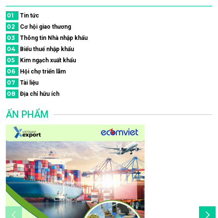
01
Tin tức
02
Cơ hội giao thương
03
Thông tin Nhà nhập khẩu
04
Biểu thuế nhập khẩu
05
Kim ngạch xuất khẩu
06
Hội chợ triển lãm
07
Tài liệu
08
Địa chỉ hữu ích
ẤN PHẨM