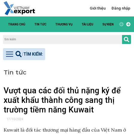
Giới thiệu
Đăng nhập
TRANG CHỦ
TIN TỨC
THƯƠNG VỤ
TÀI LIỆU
SỰ KIỆN
DANH S
Tin tức
Vượt qua các đối thủ nặng ký để
xuất khẩu thành công sang thị
trường tiềm năng Kuwait
17/10/2024
Kuwait là đối tác thương mại hàng đầu của Việt Nam ở