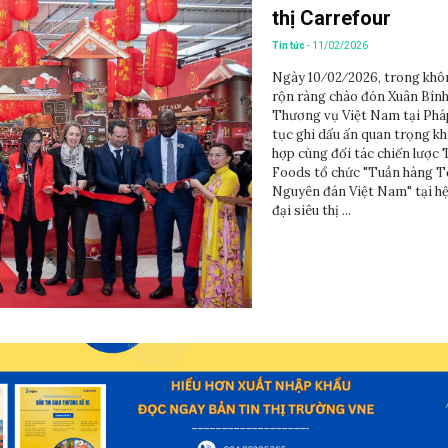
thị Carrefour
Tin tức
- 11/02/2026
Ngày 10⁄02⁄2026, trong khô
rộn ràng chào đón Xuân Bín
Thương vụ Việt Nam tại Phá
tục ghi dấu ấn quan trọng kh
hợp cùng đối tác chiến lược
Foods tổ chức "Tuần hàng T
Nguyên đán Việt Nam" tại h
đại siêu thị ...