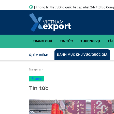
|
Thông tin thị trường quốc tế cập nhật 24/7 từ Bộ Côn
TRANG CHỦ
TIN TỨC
THƯƠNG VỤ
TÀI 
DANH MỤC KHU VỰC/QUỐC GIA
TÌM KIẾM:
Trang chủ
France
Tin tức