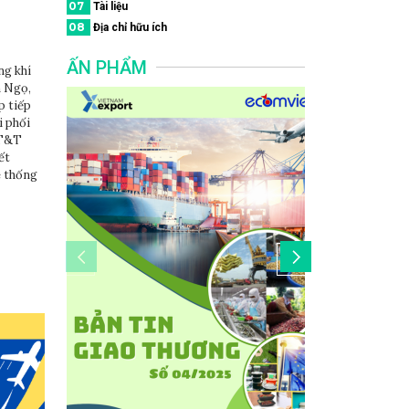
07
Tài liệu
08
Địa chỉ hữu ích
ẤN PHẨM
ng khí
h Ngọ,
p tiếp
i phối
 T&T
ết
ệ thống