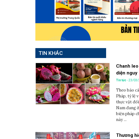
TIN KHÁC
Chanh leo 
diện nguy 
Tin tức
- 23/03
Theo báo cá
Pháp, tỷ lệ 
thực vật đối
Nam đang ở 
biện pháp c
này ...
Thương hiệ