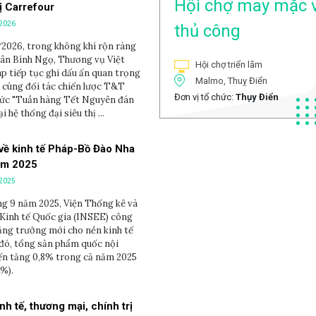
Hội chợ may mặc 
hị Carrefour
/2026
thủ công
2026, trong không khí rộn ràng
ân Bính Ngọ, Thương vụ Việt
Hội chợ triển lãm
p tiếp tục ghi dấu ấn quan trọng
Malmo, Thuỵ Điển
p cùng đối tác chiến lược T&T
Đơn vị tổ chức:
Thụy Điển
hức "Tuần hàng Tết Nguyên đán
 hệ thống đại siêu thị ...
về kinh tế Pháp-Bồ Đào Nha
ăm 2025
/2025
ng 9 năm 2025, Viện Thống kê và
Kinh tế Quốc gia (INSEE) công
ăng trưởng mới cho nền kinh tế
đó, tổng sản phẩm quốc nội
ến tăng 0,8% trong cả năm 2025
6%).
nh tế, thương mại, chính trị