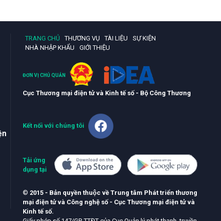
TRANG CHỦ
THƯƠNG VỤ
TÀI LIỆU
SỰ KIỆN
NHÀ NHẬP KHẨU
GIỚI THIỆU
ĐƠN VỊ CHỦ QUẢN
Cục Thương mại điện tử và Kinh tế số - Bộ Công Thương
Kết nối với chúng tôi
ện
Tải ứng
dụng tại
©
2015 - Bản quyền thuộc về Trung tâm Phát triển thương
mại điện tử và Công nghệ số - Cục Thương mại điện tử và
Kinh tế số.
Giấy phép số 147/GP-TTĐT của Cục Quản lý phát thanh, truyền