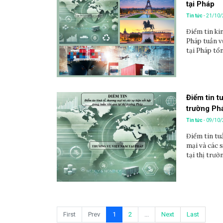
tại Pháp
Tin tức
- 21/10
Điểm tin kin
Pháp tuần v
tại Pháp tổ
Điểm tin t
trường Ph
Tin tức
- 09/10
Điểm tin tuầ
mại và các 
tại thị trườ
First
Prev
1
2
...
Next
Last