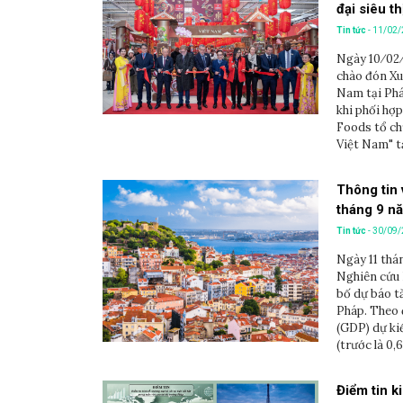
đại siêu t
Tin tức
- 11/02
Ngày 10⁄02⁄
chào đón Xu
Nam tại Phá
khi phối hợ
Foods tổ c
Việt Nam" tại
Thông tin 
tháng 9 n
Tin tức
- 30/09
Ngày 11 thá
Nghiên cứu 
bố dự báo t
Pháp. Theo 
(GDP) dự ki
(trước là 0,
Điểm tin ki