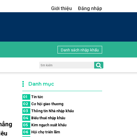
Giới thiệu
Đăng nhập
Danh sách nhập khẩu
Danh mục
01
Tin tức
02
Cơ hội giao thương
03
Thông tin Nhà nhập khẩu
04
Biểu thuế nhập khẩu
khẳng
05
Kim ngạch xuất khẩu
iêu
06
Hội chợ triển lãm