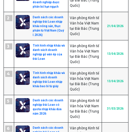
tại Đài Bắc (Trung
doanh nghiệp được
Quốc)
phân bổ hạn ngạch
2
Danh sách các doanh
Văn phòng Kinh tế
nghiệp Đài Loan nhập
Văn hóa Việt Nam
khẩu nông sản, thực
21/04/2026
tại Đài Bắc (Trung
phẩm từ Việt Nam (Quý
Quốc)
I.2026)
3
Tình hình nhập khẩu và
Văn phòng Kinh tế
danh sách doanh
Văn hóa Việt Nam
13/04/2026
nghiệp gỗ ván ép của
tại Đài Bắc (Trung
Đài Loan
Quốc)
4
Tình hình nhập khẩu và
Văn phòng Kinh tế
danh sách doanh
Văn hóa Việt Nam
13/04/2026
nghiệp Đài Loan nhập
tại Đài Bắc (Trung
khẩu bao bì từ giấy
Quốc)
5
Danh sách các doanh
Văn phòng Kinh tế
nghiệp Đài Loan có
Văn hóa Việt Nam
31/03/2026
quota nhập khẩu dừa
tại Đài Bắc (Trung
năm 2026
Quốc)
6
Danh sách các doanh
Văn phòng Kinh tế