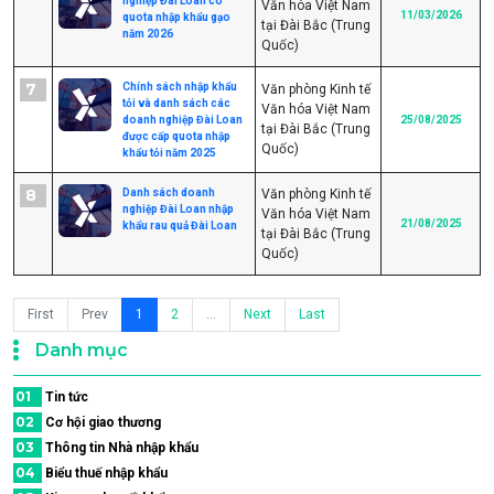
nghiệp Đài Loan có
Văn hóa Việt Nam
11/03/2026
quota nhập khẩu gạo
tại Đài Bắc (Trung
năm 2026
Quốc)
7
Chính sách nhập khẩu
Văn phòng Kinh tế
tỏi và danh sách các
Văn hóa Việt Nam
doanh nghiệp Đài Loan
25/08/2025
tại Đài Bắc (Trung
được cấp quota nhập
Quốc)
khẩu tỏi năm 2025
8
Danh sách doanh
Văn phòng Kinh tế
nghiệp Đài Loan nhập
Văn hóa Việt Nam
21/08/2025
khẩu rau quả Đài Loan
tại Đài Bắc (Trung
Quốc)
First
Prev
1
2
...
Next
Last
Danh mục
01
Tin tức
02
Cơ hội giao thương
03
Thông tin Nhà nhập khẩu
04
Biểu thuế nhập khẩu