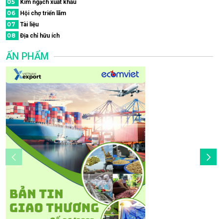
05
Kim ngạch xuất khẩu
06
Hội chợ triển lãm
07
Tài liệu
08
Địa chỉ hữu ích
ẤN PHẨM