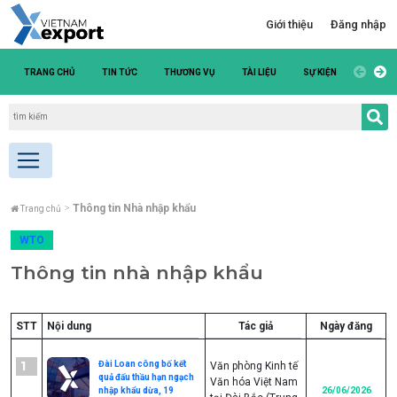
Giới thiệu
Đăng nhập
TRANG CHỦ
TIN TỨC
THƯƠNG VỤ
TÀI LIỆU
SỰ KIỆN
DANH S
Thông tin Nhà nhập khẩu
Trang chủ
WTO
Thông tin nhà nhập khẩu
STT
Nội dung
Tác giả
Ngày đăng
1
Đài Loan công bố kết
Văn phòng Kinh tế
quả đấu thầu hạn ngạch
Văn hóa Việt Nam
nhập khẩu dừa, 19
26/06/2026