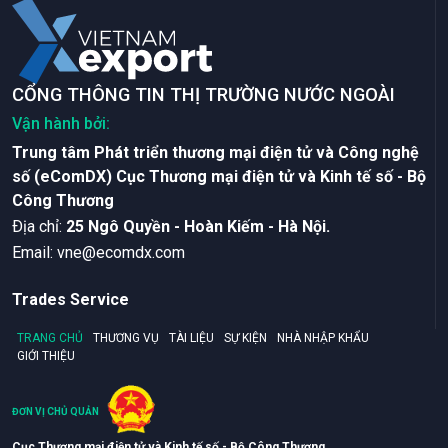
CỔNG THÔNG TIN THỊ TRƯỜNG NƯỚC NGOÀI
Vận hành bởi:
Trung tâm Phát triển thương mại điện tử và Công nghệ
số (eComDX) Cục Thương mại điện tử và Kinh tế số - Bộ
Công Thương
Ðịa chỉ:
25 Ngô Quyền - Hoàn Kiếm - Hà Nội.
Email:
vne@ecomdx.com
Trades Service
TRANG CHỦ
THƯƠNG VỤ
TÀI LIỆU
SỰ KIỆN
NHÀ NHẬP KHẨU
GIỚI THIỆU
ĐƠN VỊ CHỦ QUẢN
Cục Thương mại điện tử và Kinh tế số - Bộ Công Thương