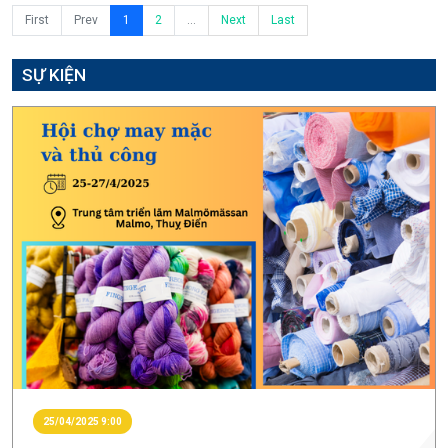
First
Prev
1
2
...
Next
Last
SỰ KIỆN
25/04/2025 9:00