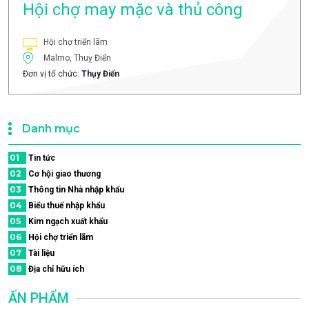
Hội chợ may mặc và thủ công
Hội chợ triển lãm
Malmo, Thuỵ Điển
Đơn vị tổ chức:
Thụy Điển
Danh mục
01
Tin tức
02
Cơ hội giao thương
03
Thông tin Nhà nhập khẩu
04
Biểu thuế nhập khẩu
05
Kim ngạch xuất khẩu
06
Hội chợ triển lãm
07
Tài liệu
08
Địa chỉ hữu ích
ẤN PHẨM