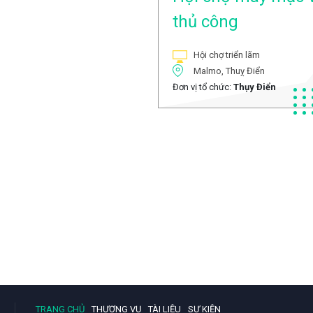
thủ công
Hội chợ triển lãm
Malmo, Thuỵ Điển
Đơn vị tổ chức:
Thụy Điển
TRANG CHỦ
THƯƠNG VỤ
TÀI LIỆU
SỰ KIỆN