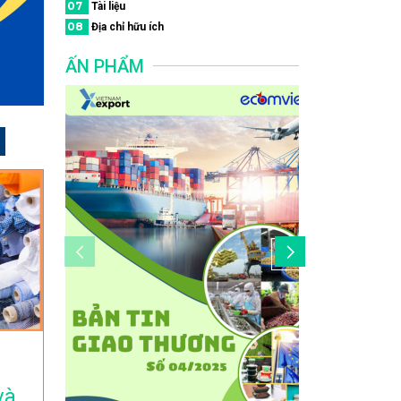
07
Tài liệu
08
Địa chỉ hữu ích
ẤN PHẨM
và