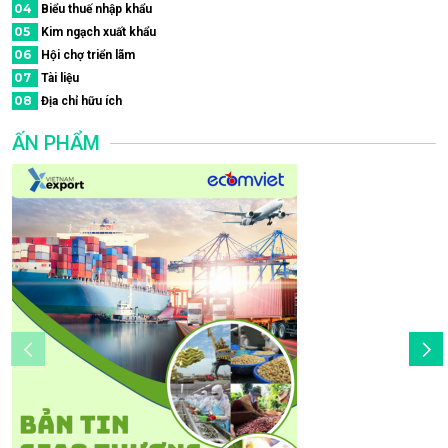
04
Biểu thuế nhập khẩu
05
Kim ngạch xuất khẩu
06
Hội chợ triển lãm
07
Tài liệu
08
Địa chỉ hữu ích
ẤN PHẨM