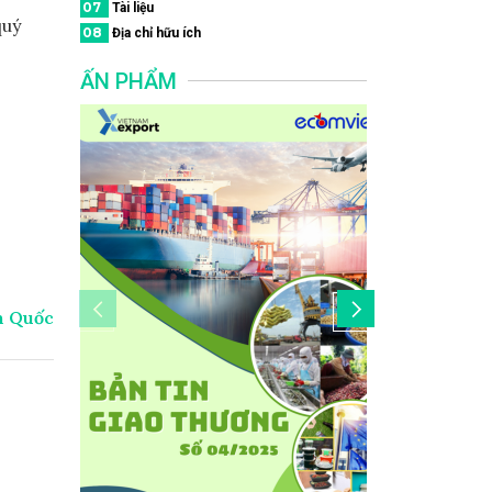
07
Tài liệu
quý
08
Địa chỉ hữu ích
ẤN PHẨM
n Quốc