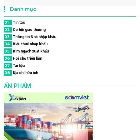
Danh mục
01
Tin tức
02
Cơ hội giao thương
03
Thông tin Nhà nhập khẩu
04
Biểu thuế nhập khẩu
05
Kim ngạch xuất khẩu
06
Hội chợ triển lãm
07
Tài liệu
08
Địa chỉ hữu ích
ẤN PHẨM