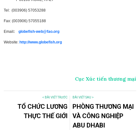
Tel: (003906) 57053288
Fax: (003906) 57055188
Email
:
globefish-web@fao.org
Website:
http://www.globefish.org
Cục Xúc tiến thương mại
< BÀI VIẾT TRƯỚC
BÀI VIẾT SAU >
TỔ CHỨC LƯƠNG
PHÒNG THƯƠNG MẠI
THỰC THẾ GIỚI
VÀ CÔNG NGHIỆP
ABU DHABI