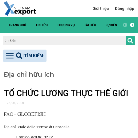
Giới thiệu
Đăng nhập
TRANG CHỦ
TIN TỨC
THƯƠNG VỤ
TÀI LIỆU
SỰ KIỆN
DANH S
Địa chỉ hữu ích
TỔ CHỨC LƯƠNG THỰC THẾ GIỚI
23/07/2008
FAO- GLOBEFISH
Địa chỉ: Viale delle Terme di Caracalla
I- 00100
ROME, ITALY