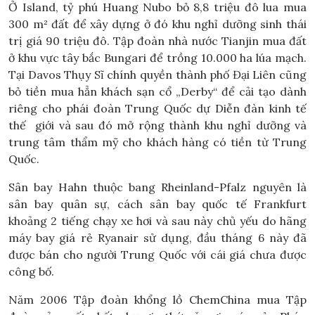
Ở Island, tỷ phú Huang Nubo bỏ 8,8 triệu đô lua mua
300 m² đất để xây dựng ở đó khu nghỉ dưỡng sinh thái
trị giá 90 triệu đô. Tập đoàn nhà nước Tianjin mua đất
ở khu vực tây bắc Bungari để trồng 10.000 ha lúa mạch.
Tại Davos Thụy Sĩ chính quyền thành phố Đại Liên cũng
bỏ tiền mua hẳn khách sạn cổ „Derby“ để cải tạo dành
riêng cho phái đoàn Trung Quốc dự Diễn đàn kinh tế
thế giới và sau đó mở rộng thành khu nghỉ dưỡng và
trung tâm thẩm mỹ cho khách hàng có tiền từ Trung
Quốc.
Sân bay Hahn thuộc bang Rheinland-Pfalz nguyên là
sân bay quân sự, cách sân bay quốc tế Frankfurt
khoảng 2 tiếng chạy xe hơi và sau này chủ yếu do hãng
máy bay giá rẻ Ryanair sử dụng, đầu tháng 6 này đã
được bán cho người Trung Quốc với cái giá chưa được
công bố.
Năm 2006 Tập đoàn khổng lồ ChemChina mua Tập