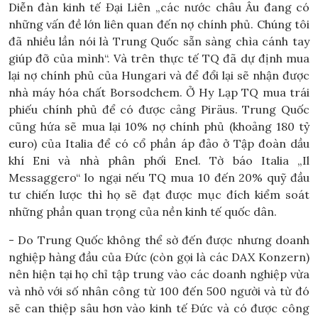
Diễn đàn kinh tế Đại Liên „các nước châu Âu đang có
những vấn đề lớn liên quan đến nợ chính phủ. Chúng tôi
đã nhiều lần nói là Trung Quốc sẵn sàng chìa cánh tay
giúp đỡ của mình“. Và trên thực tế TQ đã dự định mua
lại nợ chính phủ của Hungari và để đổi lại sẽ nhận được
nhà máy hóa chất Borsodchem. Ở Hy Lạp TQ mua trái
phiếu chính phủ để có được cảng Piräus. Trung Quốc
cũng hứa sẽ mua lại 10% nợ chính phủ (khoảng 180 tỷ
euro) của Italia để có cổ phần áp đảo ở Tập đoàn dầu
khí Eni và nhà phân phối Enel. Tờ báo Italia „Il
Messaggero“ lo ngại nếu TQ mua 10 đến 20% quỹ đầu
tư chiến lược thì họ sẽ đạt được mục đích kiểm soát
những phần quan trọng của nền kinh tế quốc dân.
- Do Trung Quốc không thể sờ đến được nhưng doanh
nghiệp hàng đầu của Đức (còn gọi là các DAX Konzern)
nên hiện tại họ chỉ tập trung vào các doanh nghiệp vừa
và nhỏ với số nhân công từ 100 đến 500 người và từ đó
sẽ can thiệp sâu hơn vào kinh tế Đức và có được công