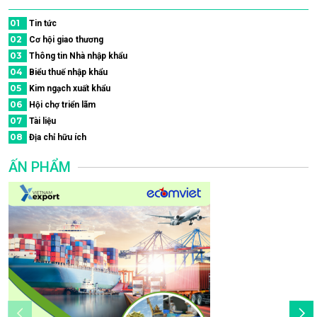
01
Tin tức
02
Cơ hội giao thương
03
Thông tin Nhà nhập khẩu
04
Biểu thuế nhập khẩu
05
Kim ngạch xuất khẩu
06
Hội chợ triển lãm
07
Tài liệu
08
Địa chỉ hữu ích
ẤN PHẨM