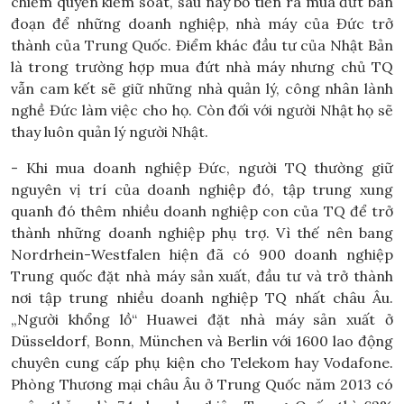
chiếm quyền kiểm soát, sau này bỏ tiền ra mua đứt bán
đoạn để những doanh nghiệp, nhà máy của Đức trở
thành của Trung Quốc. Điểm khác đầu tư của Nhật Bản
là trong trường hợp mua đứt nhà máy nhưng chủ TQ
vẫn cam kết sẽ giữ những nhà quản lý, công nhân lành
nghề Đức làm việc cho họ. Còn đối với người Nhật họ sẽ
thay luôn quản lý người Nhật.
- Khi mua doanh nghiệp Đức, người TQ thường giữ
nguyên vị trí của doanh nghiệp đó, tập trung xung
quanh đó thêm nhiều doanh nghiệp con của TQ để trở
thành những doanh nghiệp phụ trợ. Vì thế nên bang
Nordrhein-Westfalen hiện đã có 900 doanh nghiệp
Trung quốc đặt nhà máy sản xuất, đầu tư và trở thành
nơi tập trung nhiều doanh nghiệp TQ nhất châu Âu.
„Người khổng lồ“ Huawei đặt nhà máy sản xuất ở
Düsseldorf, Bonn, München và Berlin với 1600 lao động
chuyên cung cấp phụ kiện cho Telekom hay Vodafone.
Phòng Thương mại châu Âu ở Trung Quốc năm 2013 có