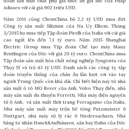
đoàn sản xuất chất phụ gia thức ăn gia súc của Pháp
Adisseo với cái giá 902 triệu USD.
Năm 2011 cũng ChemChina bỏ 2,2 tỷ USD mua đứt
Công ty sản xuất Silizium của Na Uy Elkem. Tháng
3/2015 họ mua tiếp Tập đoàn Pirelli của Italia với cái giá
cao ngất lên đến 7,1 tỷ euro. Năm 2015 Shanghai
Electric Group mua Tập đoàn Chế tạo máy Manz
Reutlingen của Đức với giá 20 tỷ euro. ChemChina mua
Tập đoàn sản xuất hóa chất nông nghiệp Syngenta của
Thụy Sĩ và trả 43 tỷ USD. Danh sách các công ty, tập
đoàn truyền thống của châu Âu lần lượt rơi vào tay
người Trung Quốc còn khá dài. Chỉ biết hiện nay từ nhà
sản xuất ô tô MG Rover của Anh, Volvo Thụy điển, nhà
máy sản xuất du thuyền Ferretti, Nhà máy điện nguyên
tử ở Anh, và sản xuất thời trang Ferragamo của Italia,
Nhà máy sản xuất máy trộn bê tông Putzmeister ở
Stuttgart, nhà máy xử lý rác ở Niedersachsen, Nhà
băng tư nhân Hauck&Aufhäusen, sân bay Hahn của Đức