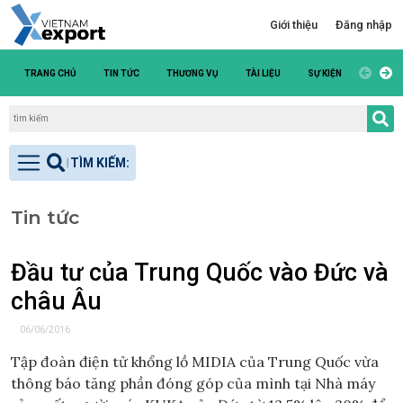
Giới thiệu
Đăng nhập
TRANG CHỦ
TIN TỨC
THƯƠNG VỤ
TÀI LIỆU
SỰ KIỆN
DANH S
Tin tức
Đầu tư của Trung Quốc vào Đức và
châu Âu
06/06/2016
Tập đoàn điện tử khổng lồ MIDIA của Trung Quốc vừa
thông báo tăng phần đóng góp của mình tại Nhà máy