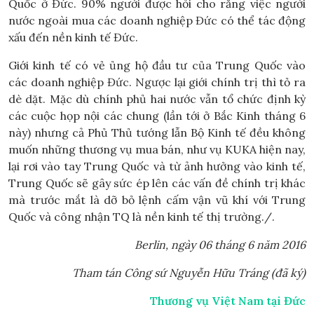
Quốc ở Đức. 90% người được hỏi cho rằng việc người
nước ngoài mua các doanh nghiệp Đức có thể tác động
xấu đến nền kinh tế Đức.
Giới kinh tế có vẻ ủng hộ đầu tư của Trung Quốc vào
các doanh nghiệp Đức. Ngược lại giới chính trị thì tỏ ra
dè dặt. Mặc dù chính phủ hai nước vẫn tổ chức định kỳ
các cuộc họp nội các chung (lần tới ở Bắc Kinh tháng 6
này) nhưng cả Phủ Thủ tướng lẫn Bộ Kinh tế đều không
muốn những thương vụ mua bán, như vụ KUKA hiện nay,
lại rơi vào tay Trung Quốc và từ ảnh hưởng vào kinh tế,
Trung Quốc sẽ gây sức ép lên các vấn đề chính trị khác
mà trước mắt là dỡ bỏ lệnh cấm vận vũ khí với Trung
Quốc và công nhận TQ là nền kinh tế thị trường./.
Berlin, ngày 06 tháng 6 năm 2016
Tham tán Công sứ Nguyễn Hữu Tráng (đã ký)
Thương vụ Việt Nam tại Đức