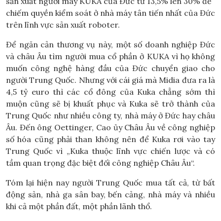
sản xuất người máy KUKA của Đức từ 13,5% lên 30% để
chiếm quyền kiểm soát ở nhà máy tân tiến nhất của Đức
trên lĩnh vực sản xuất roboter.
Để ngăn cản thương vụ này, một số doanh nghiệp Đức
và châu Âu tìm người mua cổ phần ở KUKA vì họ không
muốn công nghệ hàng đầu của Đức chuyển giao cho
người Trung Quốc. Nhưng với cái giá mà Midia đưa ra là
4,5 tỷ euro thì các cổ đông của Kuka chẳng sớm thì
muộn cũng sẽ bị khuất phục và Kuka sẽ trở thành của
Trung Quốc như nhiều công ty, nhà máy ở Đức hay châu
Âu. Đến ông Oettinger, Cao ủy Châu Âu về công nghiệp
số hóa cũng phải than không nên để Kuka rơi vào tay
Trung Quốc vì „Kuka thuộc lĩnh vực chiến lược và có
tầm quan trọng đặc biệt đối công nghiệp Châu Âu“.
Tóm lại hiện nay người Trung Quốc mua tất cả, từ bất
động sản, nhà ga sân bay, bến cảng, nhà máy và nhiều
khi cả một phần đất, một phần lãnh thổ.