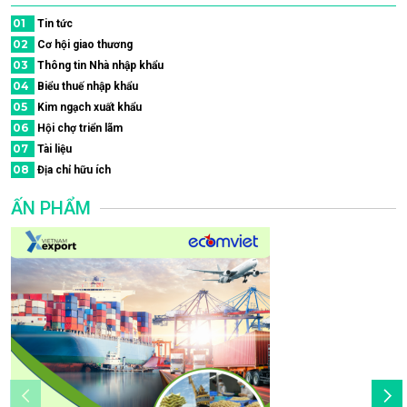
01
Tin tức
02
Cơ hội giao thương
03
Thông tin Nhà nhập khẩu
04
Biểu thuế nhập khẩu
05
Kim ngạch xuất khẩu
06
Hội chợ triển lãm
07
Tài liệu
08
Địa chỉ hữu ích
ẤN PHẨM