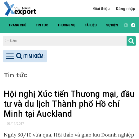
Giới thiệu
Đăng nhập
TRANG CHỦ
TIN TỨC
THƯƠNG VỤ
TÀI LIỆU
SỰ KIỆN
DANH S
Tin tức
Hội nghị Xúc tiến Thương mại, đầu
tư và du lịch Thành phố Hồ chí
Minh tại Auckland
03/11/2017
Ngày 30/10 vừa qua, Hội thảo và giao lưu Doanh nghiệp