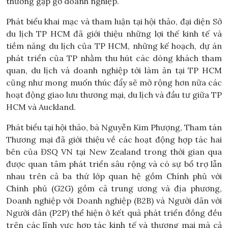
thương gặp gỡ doanh nghiệp.
Phát biểu khai mạc và tham luận tại hội thảo, đại diện Sở
du lịch TP HCM đã giới thiệu những lợi thế kinh tế và
tiềm năng du lịch của TP HCM, những kế hoạch, dự án
phát triển của TP nhằm thu hút các dòng khách tham
quan, du lịch và doanh nghiệp tới làm ăn tại TP HCM
cũng như mong muốn thúc đẩy sẽ mở rộng hơn nữa các
hoạt động giao lưu thương mại, du lịch và đầu tư giữa TP
HCM và Auckland.
Phát biểu tại hội thảo, bà Nguyễn Kim Phượng, Tham tán
Thương mại đã giới thiệu về các hoạt động hợp tác hai
bên của ĐSQ VN tại New Zealand trong thời gian qua
được quan tâm phát triển sâu rộng và có sự bổ trợ lẫn
nhau trên cả ba thứ lớp quan hệ gồm Chính phủ với
Chính phủ (G2G) gồm cả trung ương và địa phương,
Doanh nghiệp với Doanh nghiệp (B2B) và Người dân với
Người dân (P2P) thể hiện ở kết quả phát triển đồng đều
trên các lĩnh vực hợp tác kinh tế và thương mại mà cả