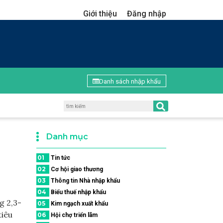
Giới thiệu
Đăng nhập
Danh sách nhập khẩu
Danh mục
01
Tin tức
02
Cơ hội giao thương
03
Thông tin Nhà nhập khẩu
04
Biểu thuế nhập khẩu
g 2,3-
05
Kim ngạch xuất khẩu
tiêu
06
Hội chợ triển lãm