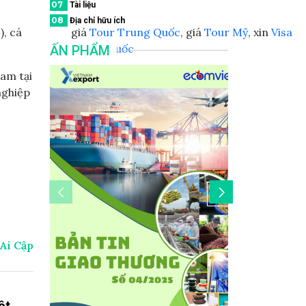
07
Tài liệu
08
Địa chỉ hữu ích
), cá
giá
Tour Trung Quốc
, giá
Tour Mỹ
, xin
Visa
Trung Quốc
ẤN PHẨM
am tại
nghiệp
Ai Cập