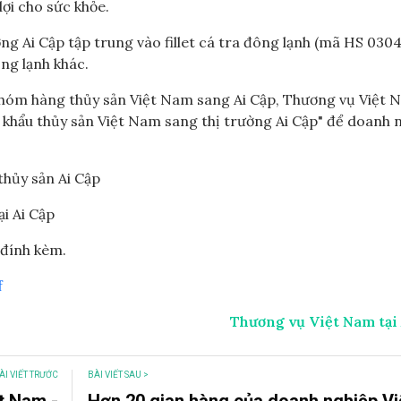
ợi cho sức khỏe.
g Ai Cập tập trung vào fillet cá tra đông lạnh (mã HS 0304
ông lạnh khác.
nhóm hàng thủy sản Việt Nam sang Ai Cập, Thương vụ Việt N
t khẩu thủy sản Việt Nam sang thị trường Ai Cập" để doanh 
thủy sản Ai Cập
i Ai Cập
 đính kèm.
f
Thương vụ Việt Nam tại 
ÀI VIẾT TRƯỚC
BÀI VIẾT SAU >