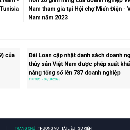
t Nam -
Hơn 20 gian hàng của doanh nghiệp Vi
Tunisia
Nam tham gia tại Hội chợ Miến Điện - V
Nam năm 2023
9) của
Đài Loan cập nhật danh sách doanh n
thủy sản Việt Nam được phép xuất khẩ
nâng tổng số lên 787 doanh nghiệp
TIN TỨC
- 07/08/2026
TRANG CHỦ
THƯƠNG VỤ
TÀI LIỆU
SỰ KIỆN