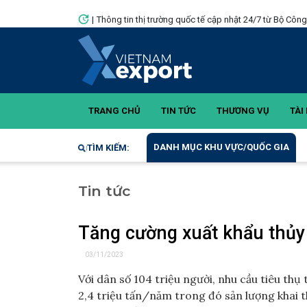
|
Thông tin thị trường quốc tế cập nhật 24/7 từ Bộ Côn
TRANG CHỦ
TIN TỨC
THƯƠNG VỤ
TÀI 
DANH MỤC KHU VỰC/QUỐC GIA
TÌM KIẾM:
Tin tức
Tăng cường xuất khẩu thủy 
03/11/2023
Với dân số 104 triệu người, nhu cầu tiêu th
2,4 triệu tấn/năm trong đó sản lượng khai th