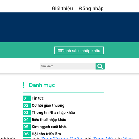
Giới thiệu
Đăng nhập
Danh sách nhập khẩu
Danh mục
01
Tin tức
02
Cơ hội giao thương
03
Thông tin Nhà nhập khẩu
04
Biểu thuế nhập khẩu
05
Kim ngạch xuất khẩu
06
Hội chợ triển lãm
 nhánh
giá
Tour Trung Quốc
, giá
Tour Mỹ
, xin
Visa