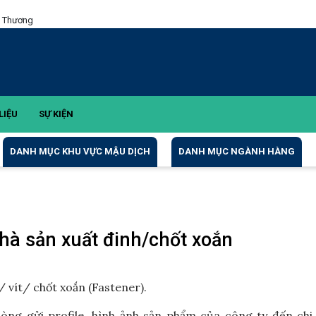
g Thương
LIỆU
SỰ KIỆN
DANH MỤC KHU VỰC MẬU DỊCH
DANH MỤC NGÀNH HÀNG
hà sản xuất đinh/chốt xoắn
 vít/ chốt xoắn (Fastener).
òng gửi profile, hình ảnh sản phẩm của công ty đến chi