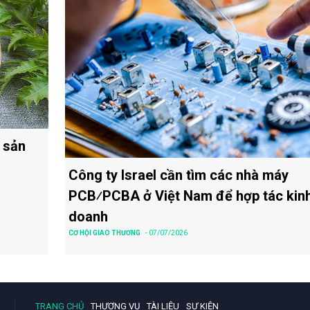
 sản
Công ty Israel cần tìm các nhà máy
PCB⁄PCBA ở Việt Nam để hợp tác kin
doanh
CƠ HỘI GIAO THƯƠNG
- 07/07/2026
TRANG CHỦ
THƯƠNG VỤ
TÀI LIỆU
SỰ KIỆN