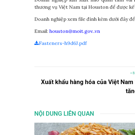
thương vụ Việt Nam tại Houston để được kết
Doanh nghiệp xem file đính kèm dưới đây để
Email:
houston@moit.gov..vn
Fasteners-h9d6J.pdf
< B
Xuất khẩu hàng hóa của Việt Nam
tă
NỘI DUNG LIÊN QUAN