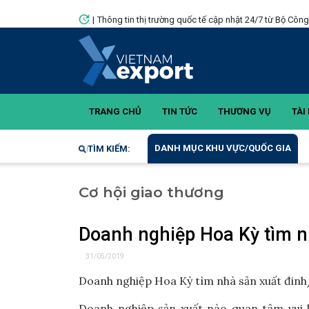
|
Thông tin thị trường quốc tế cập nhật 24/7 từ Bộ Côn
TRANG CHỦ
TIN TỨC
THƯƠNG VỤ
TÀI 
DANH MỤC KHU VỰC/QUỐC GIA
TÌM KIẾM:
Cơ hội giao thương
Doanh nghiệp Hoa Kỳ tìm n
31/05/2019
Doanh nghiệp Hoa Kỳ tìm nhà sản xuất đinh/
Doanh nghiệp sản xuất nào quan tâm vui l