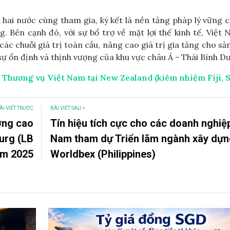
ai nước cùng tham gia, ký kết là nền tảng pháp lý vững 
 Bên cạnh đó, với sự bổ trợ về mặt lợi thế kinh tế, Việt
c chuỗi giá trị toàn cầu, nâng cao giá trị gia tăng cho s
sự ổn định và thịnh vượng của khu vực châu Á - Thái Bình D
Thương vụ Việt Nam tại New Zealand (kiêm nhiệm Fiji, 
ÀI VIẾT TRƯỚC
BÀI VIẾT SAU >
ờng cao
Tín hiệu tích cực cho các doanh nghiệ
urg (LB
Nam tham dự Triển lãm ngành xây dự
ăm 2025
Worldbex (Philippines)