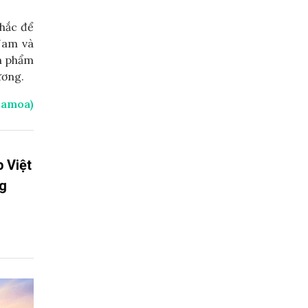
chắc để
 Nam và
ản phẩm
ương.
Samoa)
p Việt
ng