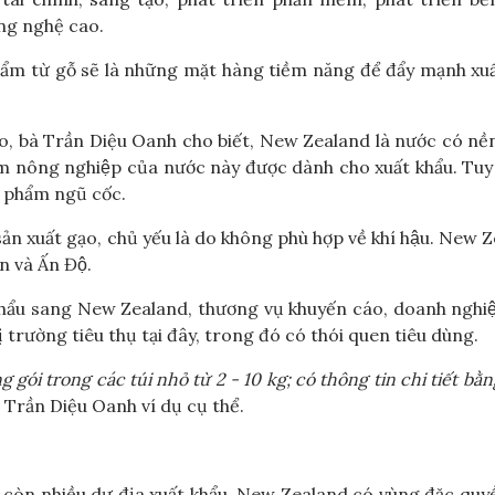
ng nghệ cao.
 phẩm từ gỗ sẽ là những mặt hàng tiềm năng để đẩy mạnh xu
, bà Trần Diệu Oanh cho biết, New Zealand là nước có nê
m nông nghiệp của nước này được dành cho xuất khẩu. Tuy
n phẩm ngũ cốc.
̉n xuất gạo, chủ yếu là do không phù hợp về khí hậu. New
 và Ấn Độ.
́t khẩu sang New Zealand, thương vụ khuyến cáo, doanh nghiệ
 trường tiêu thụ tại đây, trong đó có thói quen tiêu dùng.
ói trong các túi nhỏ từ 2 - 10 kg; có thông tin chi tiết bằn
à Trần Diệu Oanh ví dụ cụ thể.
 còn nhiều dư địa xuất khẩu. New Zealand có vùng đặc quy