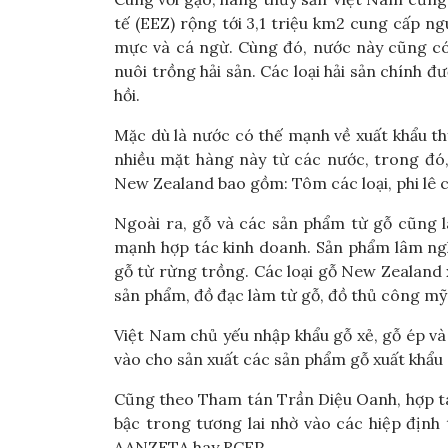
tế (EEZ) rộng tới 3,1 triệu km2 cung cấp ngu
mực và cá ngừ. Cùng đó, nước này cũng có 
nuôi trồng hải sản. Các loại hải sản chính 
hồi.
Mặc dù là nước có thế mạnh về xuất khẩu t
nhiều mặt hàng này từ các nước, trong đó,
New Zealand bao gồm: Tôm các loại, phi lê c
Ngoài ra, gỗ và các sản phẩm từ gỗ cũng 
mạnh hợp tác kinh doanh. Sản phẩm lâm n
gỗ từ rừng trồng. Các loại gỗ New Zealand x
sản phẩm, đồ đạc làm từ gỗ, đồ thủ công mỹ
Việt Nam chủ yếu nhập khẩu gỗ xẻ, gỗ ép v
vào cho sản xuất các sản phẩm gỗ xuất khẩu
Cũng theo Tham tán Trần Diệu Oanh, hợp tác
bậc trong tương lai nhờ vào các hiệp địn
AANZFTA hay RCEP...