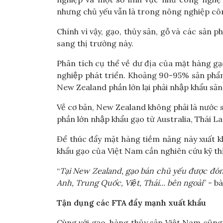
nhưng chủ yếu vẫn là trong nông nghiệp cô
Chính vì vậy, gạo, thủy sản, gỗ và các sản
sang thị trường này.
Phân tích cụ thể về dư địa của mặt hàng gạo
nghiệp phát triển. Khoảng 90-95% sản phẩ
New Zealand phần lớn lại phải nhập khẩu sả
Về cơ bản, New Zealand không phải là nước sa
phần lớn nhập khẩu gạo từ Australia, Thái Lan
Để thúc đẩy mặt hàng tiềm năng này xuâ
khẩu gạo của Việt Nam cần nghiên cứu kỹ thị
“
Tại New Zealand, gạo bán chủ yếu được đóng g
Anh, Trung Quốc, Việt, Thái... bên ngoài
” - b
Tận dụng các FTA đẩy mạnh xuất khẩu
Cùng với gạo, hàng thủy sản Việt Nam cũng