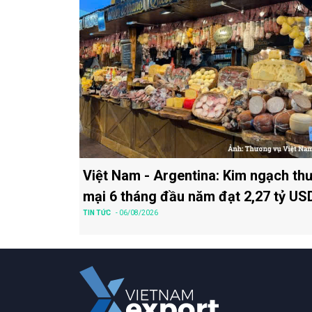
Việt Nam - Argentina: Kim ngạch th
mại 6 tháng đầu năm đạt 2,27 tỷ US
TIN TỨC
- 06/08/2026