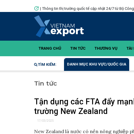
|
Thông tin thị trường quốc tế cập nhật 24/7 từ Bộ Côn
TRANG CHỦ
TIN TỨC
THƯƠNG VỤ
TÀI 
DANH MỤC KHU VỰC/QUỐC GIA
TÌM KIẾM:
Tin tức
Tận dụng các FTA đẩy mạnh
trường New Zealand
17/03/2025
New Zealand là nước có nền nông nghiệp ph