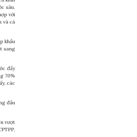
ớc sâu,
hợp với
h và cá
ập khẩu
ất sang
ớc đẩy
ng 70%
ấy, các
ờng đầu
ển vượt
 CPTPP,