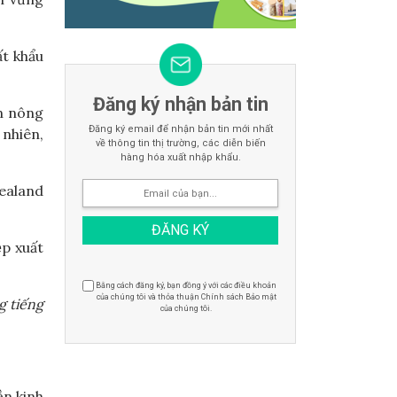
ất khẩu
Đăng ký nhận bản tin
̀n nông
Đăng ký email để nhận bản tin mới nhất
 nhiên,
về thông tin thị trường, các diễn biến
hàng hóa xuất nhập khẩu.
 Zealand
p xuất
Bằng cách đăng ký, bạn đồng ý với các điều khoản
của chúng tôi và thỏa thuận Chính sách Bảo mật
g tiếng
của chúng tôi.
ền kinh