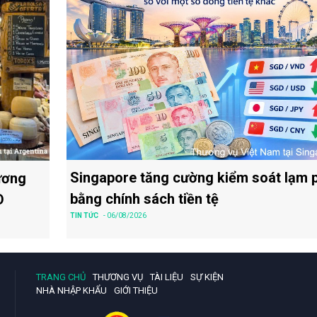
Singapore tăng cường kiểm soát lạm 
ương
bằng chính sách tiền tệ
D
TIN TỨC
- 06/08/2026
TRANG CHỦ
THƯƠNG VỤ
TÀI LIỆU
SỰ KIỆN
NHÀ NHẬP KHẨU
GIỚI THIỆU