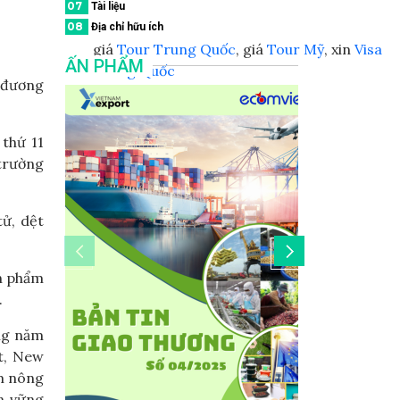
07
Tài liệu
08
Địa chỉ hữu ích
giá
Tour Trung Quốc
, giá
Tour Mỹ
, xin
Visa
ẤN PHẨM
Trung Quốc
g đương
 thứ 11
 trường
ử, dệt
ản phẩm
.
ng năm
t, New
ẩm nông
n vững