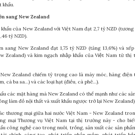
 khẩu.
lớn sang New Zealand
 khẩu của New Zealand với Việt Nam đạt 2,7 tỷ NZD (tươn
,46 tỷ NZD).
 Nam sang New Zealand đạt 1,75 tỷ NZD (tăng 13,6%) và xếp
Zealand) và kim ngạch nhập khẩu của Việt Nam từ thị
New Zealand chiếm tỷ trọng cao là máy móc, hàng điện t
, cá ba sa…) và các loại hạt (điều, cà phê…).
 khẩu các mặt hàng mà New Zealand có thể mạnh như các s
công làm đồ nội thất và xuất khẩu ngược trở lại New Zealand)
tác thương mại giữa hai nước Việt Nam - New Zealand tro
ng mại Thương vụ Việt Nam tại thị trường này - cho biế
hẩu công nghệ cao trong nuôi, trồng, sản xuất các sản ph
tài chính, sáng tạo, phát triển phần mềm, phát triển bề