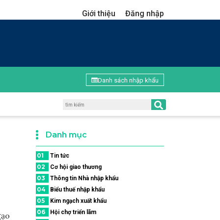
Giới thiệu
Đăng nhập
Danh sách nhập khẩu
Danh mục
01
Tin tức
02
Cơ hội giao thương
03
Thông tin Nhà nhập khẩu
04
Biểu thuế nhập khẩu
05
Kim ngạch xuất khẩu
06
Hội chợ triển lãm
gạo