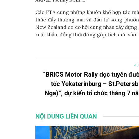
Các FTA cùng những khuôn khổ hợp tác mà h
thúc đẩy thương mại và đầu tư song phương.
New Zealand có cơ hội cùng nhau xây dựng cá
xuất khẩu, đồng thời đóng góp tích cực vào 
< B
“BRICS Motor Rally dọc tuyến đư
tốc Yekaterinburg – St.Petersb
Nga)”, dự kiến tổ chức tháng 7 n
NỘI DUNG LIÊN QUAN