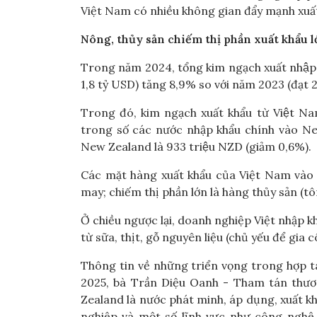
Việt Nam có nhiều không gian đẩy mạnh xuất
Nông, thủy sản chiếm thị phần xuất khẩu 
Trong năm 2024, tổng kim ngạch xuất nhập
1,8 tỷ USD) tăng 8,9% so với năm 2023 (đạt 2
Trong đó, kim ngạch xuất khẩu từ Việt
trong số các nước nhập khẩu chính vào New 
New Zealand là 933 triệu NZD (giảm 0,6%).
Các mặt hàng xuất khẩu của Việt Nam vào 
may; chiếm thị phần lớn là hàng thủy sản (tôm
Ở chiều ngược lại, doanh nghiệp Việt nhập
từ sữa, thịt, gỗ nguyên liệu (chủ yếu để gia 
Thông tin về những triển vọng trong hợp 
2025, bà Trần Diệu Oanh - Tham tán thươ
Zealand là nước phát minh, áp dụng, xuất k
nghiệp và một số lĩnh vực như công nghệ 