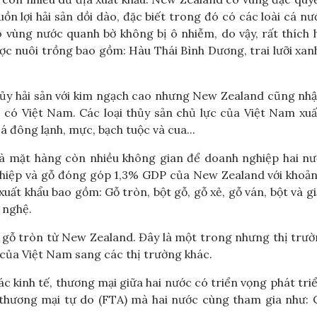
ồn lợi hải sản dồi dào, đặc biết trong đó có các loài cá nư
vùng nước quanh bờ không bị ô nhiễm, do vậy, rất thích 
được nuôi trồng bao gồm: Hàu Thái Bình Dương, trai lưỡi xan
hủy hải sản với kim ngạch cao nhưng New Zealand cũng nh
 có Việt Nam. Các loại thủy sản chủ lực của Việt Nam xu
á đông lạnh, mực, bạch tuộc và cua...
là mặt hàng còn nhiều không gian để doanh nghiệp hai nư
ghiệp và gỗ đóng góp 1,3% GDP của New Zealand với khoả
uất khẩu bao gồm: Gỗ tròn, bột gỗ, gỗ xẻ, gỗ ván, bột và gi
 nghệ.
à gỗ tròn từ New Zealand. Đây là một trong nhưng thị trư
 của Việt Nam sang các thị trường khác.
 kinh tế, thương mại giữa hai nước có triển vọng phát tri
h thương mại tự do (FTA) mà hai nước cùng tham gia như: