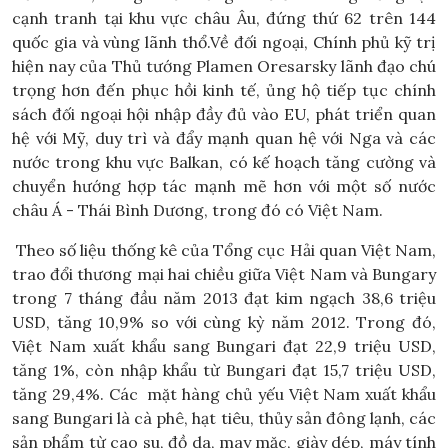
cạnh tranh tại khu vực châu Âu, đứng thứ 62 trên 144
quốc gia và vùng lãnh thổ.Về đối ngoại, Chính phủ kỹ trị
hiện nay của Thủ tướng Plamen Oresarsky lãnh đạo chú
trọng hơn đến phục hồi kinh tế, ủng hộ tiếp tục chính
sách đối ngoại hội nhập đầy đủ vào EU, phát triển quan
hệ với Mỹ, duy trì và đẩy mạnh quan hệ với Nga và các
nước trong khu vực Balkan, có kế hoạch tăng cường và
chuyển hướng hợp tác mạnh mẽ hơn với một số nước
châu Á - Thái Bình Dương, trong đó có Việt Nam.
Theo số liệu thống kê của Tổng cục Hải quan Việt Nam,
trao đổi thương mại hai chiều giữa Việt Nam và Bungary
trong 7 tháng đầu năm 2013 đạt kim ngạch 38,6 triệu
USD, tăng 10,9% so với cùng kỳ năm 2012. Trong đó,
Việt Nam xuất khẩu sang Bungari đạt 22,9 triệu USD,
tăng 1%, còn nhập khẩu từ Bungari đạt 15,7 triệu USD,
tăng 29,4%. Các mặt hàng chủ yếu Việt Nam xuất khẩu
sang Bungari là cà phê, hạt tiêu, thủy sản đông lạnh, các
sản phẩm từ cao su, đồ da, may mặc, giày dép, máy tính