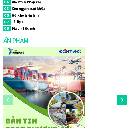
04
Biểu thuế nhập khẩu
05
Kim ngạch xuất khẩu
06
Hội chợ triển lãm
07
Tài liệu
08
Địa chỉ hữu ích
ẤN PHẨM