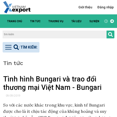
Giới thiệu
Đăng nhập
TRANG CHỦ
TIN TỨC
THƯƠNG VỤ
TÀI LIỆU
SỰ KIỆN
DANH S
Tin tức
Tình hình Bungari và trao đổi
thương mại Việt Nam - Bungari
09/09/2019
So với các nước khác trong khu vực, kinh tế Bungari
được cho là ít chịu tác động của khủng hoảng và suy