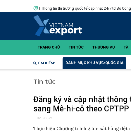
|
Thông tin thị trường quốc tế cập nhật 24/7 từ Bộ Côn
TRANG CHỦ
TIN TỨC
THƯƠNG VỤ
TÀI 
DANH MỤC KHU VỰC/QUỐC GIA
TÌM KIẾM:
Tin tức
Đăng ký và cập nhật thông
sang Mê-hi-cô theo CPTPP
16/10/2025
Thực hiện Chương trình giám sát hàng dệt 