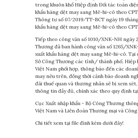
trong khuôn khổ Hiệp định Đối tác toàn diệ
khẩu hàng dệt may sang Mê-hi-cô theo CPTPP
Thông tư số 07⁄2019⁄TT-BCT ngày 19 tháng
khẩu hàng dệt may sang Mê-hi-cô theo CPT
Tiếp theo công văn số 1010/XNK-NH ngày 2
Thương đã ban hành công văn số 1265/XNK-N
xuất khẩu hàng dệt may sang Mê-hi-cô. Tại
Sở Công Thương các tỉnh/ thành phố, Hiệp 
Việt Nam phối hợp, thông báo đến các doanh
may nêu trên, đồng thời cảnh báo doanh nghi
đãi thuế quan và thương nhân sẽ bị xem xét,
thông tin đầy đủ, chính xác theo quy định 
Cục Xuất nhập khẩu - Bộ Công Thương thông
Việt Nam và Liên đoàn Thương mại và Công 
Chi tiết xem tại file đính kèm dưới đây!