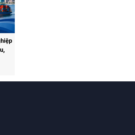
ghiệp
u,