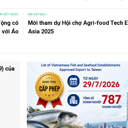
ÀI VIẾT TRƯỚC
BÀI VIẾT SAU >
động có
Mời tham dự Hội chợ Agri-food Tech 
 với Áo
Asia 2025
9) của