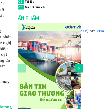
07
Tài liệu
uất
08
Địa chỉ hữu ích
u 9
ất
ẤN PHẨM
g
giá
Tour Trung Quốc
, giá
Tour Mỹ
, xin
Visa
g nhân
Trung Quốc
ề nghị
hiệp
 dệt
ởng ưu
hật
t may
Thương