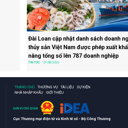
Đài Loan cập nhật danh sách doanh n
thủy sản Việt Nam được phép xuất khẩ
nâng tổng số lên 787 doanh nghiệp
TIN TỨC
- 07/08/2026
TRANG CHỦ
THƯƠNG VỤ
TÀI LIỆU
SỰ KIỆN
NHÀ NHẬP KHẨU
GIỚI THIỆU
ĐƠN VỊ CHỦ QUẢN
Cục Thương mại điện tử và Kinh tế số - Bộ Công Thương