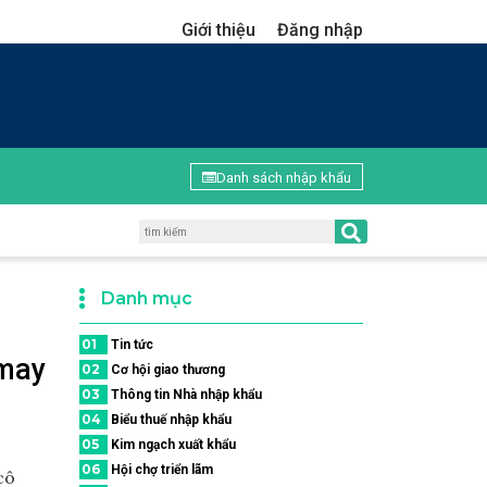
Giới thiệu
Đăng nhập
Danh sách nhập khẩu
Danh mục
01
Tin tức
 may
02
Cơ hội giao thương
03
Thông tin Nhà nhập khẩu
04
Biểu thuế nhập khẩu
05
Kim ngạch xuất khẩu
06
Hội chợ triển lãm
cô