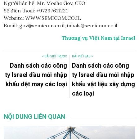
Người liên hệ: Mr. Moshe Gov, CEO
Số điện thoại: +97297611221
Website: WWW.SEMICOM.CO.IL
Email: gov@semicom.co.il; inbals@semicom.co.il
Thương vụ Việt Nam tại Israel
< BÀI VIẾT TRƯỚC
BÀI VIẾT SAU >
Danh sách các công
Danh sách các công
ty Israel đầu mối nhập
ty Israel đầu mối nhập
khẩu dệt may các loại
khẩu vật liệu xây dựng
các loại
NỘI DUNG LIÊN QUAN