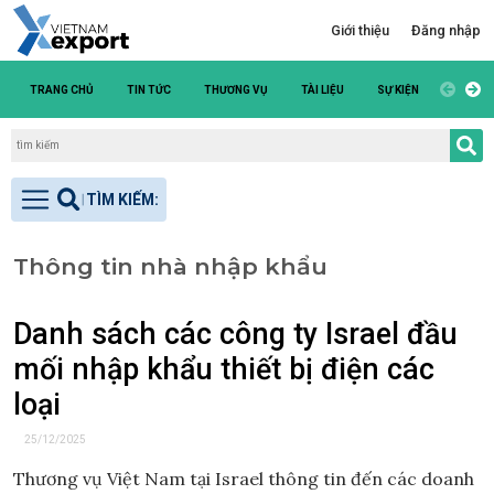
Giới thiệu
Đăng nhập
TRANG CHỦ
TIN TỨC
THƯƠNG VỤ
TÀI LIỆU
SỰ KIỆN
DANH S
Thông tin nhà nhập khẩu
Danh sách các công ty Israel đầu
mối nhập khẩu thiết bị điện các
loại
25/12/2025
Thương vụ Việt Nam tại Israel thông tin đến các doanh