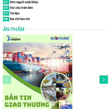
05
Kim ngạch xuất khẩu
06
Hội chợ triển lãm
07
Tài liệu
08
Địa chỉ hữu ích
ẤN PHẨM