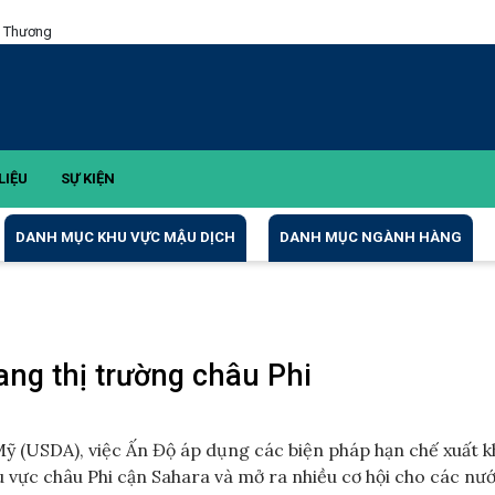
g Thương
LIỆU
SỰ KIỆN
DANH MỤC KHU VỰC MẬU DỊCH
DANH MỤC NGÀNH HÀNG
ng thị trường châu Phi
ỹ (USDA), việc Ấn Độ áp dụng các biện pháp hạn chế xuất k
 vực châu Phi cận Sahara và mở ra nhiều cơ hội cho các nướ