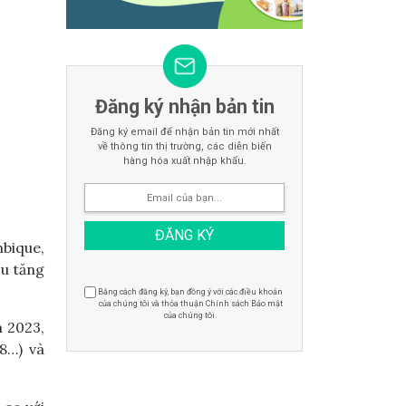
Đăng ký nhận bản tin
Đăng ký email để nhận bản tin mới nhất
về thông tin thị trường, các diễn biến
hàng hóa xuất nhập khẩu.
bique,
ều tăng
Bằng cách đăng ký, bạn đồng ý với các điều khoản
của chúng tôi và thỏa thuận Chính sách Bảo mật
của chúng tôi.
m 2023,
8…) và