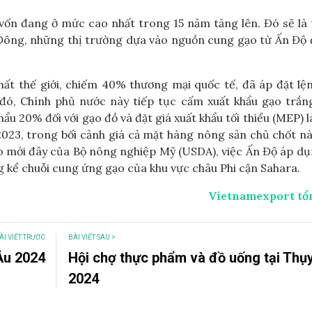
 vốn đang ở mức cao nhất trong 15 năm tăng lên. Đó sẽ là 
g Đông, những thị trường dựa vào nguồn cung gạo từ Ấn Độ
hất thế giới, chiếm 40% thương mại quốc tế, đã áp đặt l
đó, Chính phủ nước này tiếp tục cấm xuất khẩu gạo trắn
u 20% đối với gạo đồ và đặt giá xuất khẩu tối thiểu (MEP) l
023, trong bối cảnh giá cả mặt hàng nông sản chủ chốt n
áo mới đây của Bộ nông nghiệp Mỹ (USDA), việc Ấn Độ áp d
g kể chuỗi cung ứng gạo của khu vực châu Phi cận Sahara.
Vietnamexport tổ
ÀI VIẾT TRƯỚC
BÀI VIẾT SAU >
Âu 2024
Hội chợ thực phẩm và đồ uống tại Thụ
2024