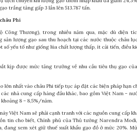
sự dịch chuyển khi lượng gạo thơm nhập khẩu đã giảm 24,3%
ạo trắng tăng gấp 3 lần lên 513.787 tấn.
 châu Phi
Bộ Công Thương), trong nhiều năm qua, mặc dù diện tíc
g sản lượng gạo sau thu hoạch tại các nước thuộc châu lụ
 số yếu tố như giống lúa chất lượng thấp, ít cải tiến, điều ki
bắt kịp được mức tăng trưởng về nhu cầu tiêu thụ gạo củ
o lớn nhất vào châu Phi tiếp tục áp đặt các biện pháp hạn c
o các nhà cung cấp hàng đầu khác, bao gồm Việt Nam – nư
ần khoảng 8 – 8,5%/năm.
 này Việt Nam sẽ phải cạnh tranh với các nguồn cung cấp k
n tin cho biết, Chính phủ của Thủ tướng Narendra Modi,
ba, đang xem xét giữ thuế xuất khẩu gạo đồ ở mức 20%. M