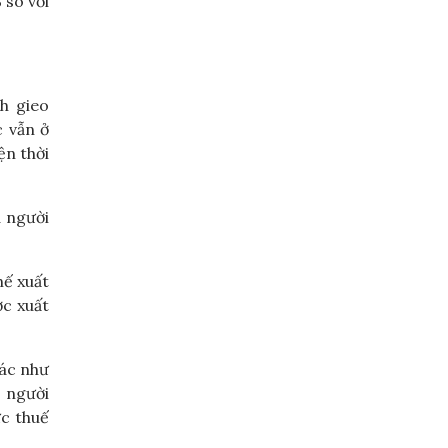
 so với
h gieo
c vẫn ở
ện thời
a người
hế xuất
ớc xuất
hác như
 người
ức thuế