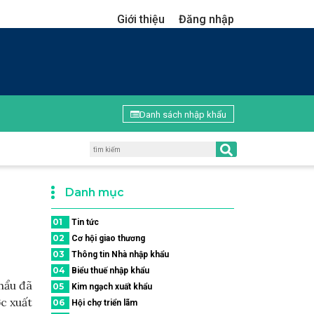
Giới thiệu
Đăng nhập
Danh sách nhập khẩu
Danh mục
01
Tin tức
02
Cơ hội giao thương
03
Thông tin Nhà nhập khẩu
04
Biểu thuế nhập khẩu
hẩu đã
05
Kim ngạch xuất khẩu
c xuất
06
Hội chợ triển lãm