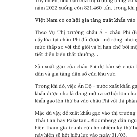
Tuy nhiên, nhu cầu của thị trường đang có 
năm 2022 xuống còn 821.460 tấn, trong khi g
Việt Nam có cơ hội gia tăng xuất khẩu vào
Theo Vụ Thị trường châu Á - châu Phi (
cấy lúa tại châu Phi đã được mở rộng nhưn
mức thấp so với thế giới và bị hạn chế bởi một
tiết diễn biến thất thường…
Sản xuất gạo của châu Phi dự báo sẽ chưa 
dân và gia tăng dân số của khu vực.
Trong khi đó, việc Ấn Độ - nước xuất khẩu gạ
khẩu được cho là đang mở ra cơ hội lớn ch
khẩu gạo lớn thứ ba vào châu Phi với thị ph
Mặc dù vậy, để xuất khẩu gạo vào thị trường
Thái Lan hay Pakistan…Bloomberg dẫn nguồ
hiện tham gia tranh cử cho nhiệm kỳ thứ 
này hiện sẽ hết hiệu lực vào ngày 31/03.