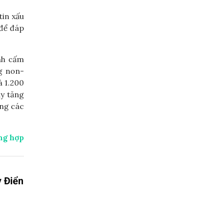
tin xấu
 để đáp
ệnh cấm
g non-
à 1.200
ày tăng
ụng các
ng hợp
y Điển