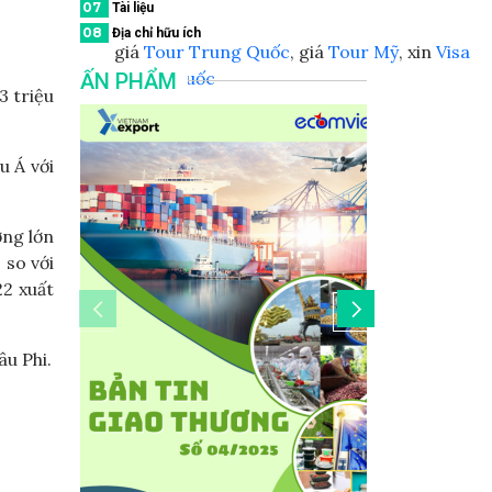
07
Tài liệu
08
Địa chỉ hữu ích
giá
Tour Trung Quốc
, giá
Tour Mỹ
, xin
Visa
Trung Quốc
ẤN PHẨM
3 triệu
u Á với
ờng lớn
 so với
22 xuất
u Phi.