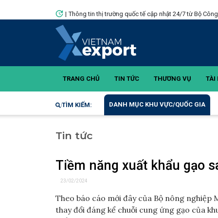
|
Thông tin thị trường quốc tế cập nhật 24/7 từ Bộ Côn
TRANG CHỦ
TIN TỨC
THƯƠNG VỤ
TÀI 
DANH MỤC KHU VỰC/QUỐC GIA
TÌM KIẾM:
Tin tức
Tiềm năng xuất khẩu gạo sa
23/02/2024
Theo báo cáo mới đây của Bộ nông nghiệp M
thay đổi đáng kể chuỗi cung ứng gạo của khu