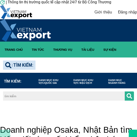
|
Thông tin thị trường quốc tế cập nhật 24/7 từ Bộ Công Thương
Giới thiệu
Đăng nhập
TRANG CHỦ
TIN TỨC
THƯƠNG VỤ
TÀI LIỆU
SỰ KIỆN
DANH SÁC
Danh sách nhập khẩu
DANH MỤC KHU
DANH MỤC KHU
DANH MỤC NGÀNH
TÌM KIẾM:
VỰC/QUỐC GIA
VỰC MẬU DỊCH
HÀNG
Cơ hội giao thương
Doanh nghiệp Osaka, Nhật Bản tìm