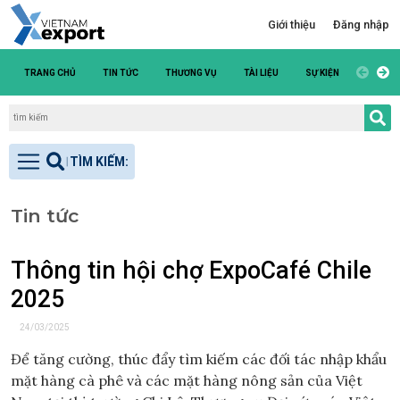
Giới thiệu
Đăng nhập
TRANG CHỦ
TIN TỨC
THƯƠNG VỤ
TÀI LIỆU
SỰ KIỆN
DANH S
Tin tức
Thông tin hội chợ ExpoCafé Chile
2025
24/03/2025
Để tăng cường, thúc đẩy tìm kiếm các đối tác nhập khẩu
mặt hàng cà phê và các mặt hàng nông sản của Việt