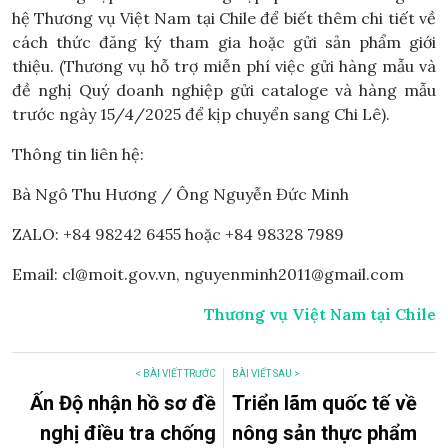
hệ Thương vụ Việt Nam tại Chile để biết thêm chi tiết về
cách thức đăng ký tham gia hoặc gửi sản phẩm giới
thiệu. (Thương vụ hỗ trợ miễn phí việc gửi hàng mẫu và
đề nghị Quý doanh nghiệp gửi cataloge và hàng mẫu
trước ngày 15/4/2025 để kịp chuyển sang Chi Lê).
Thông tin liên hệ:
Bà Ngô Thu Hương / Ông Nguyễn Đức Minh
ZALO: +84 98242 6455 hoặc +84 98328 7989
Email: cl@moit.gov.vn, nguyenminh2011@gmail.com
Thương vụ Việt Nam tại Chile
< BÀI VIẾT TRƯỚC
BÀI VIẾT SAU >
Ấn Độ nhận hồ sơ đề
Triển lãm quốc tế về
nghị điều tra chống
nông sản thực phẩm