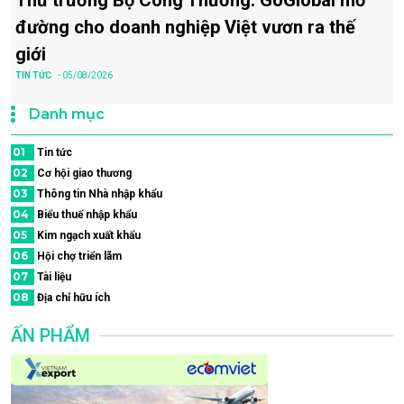
đường cho doanh nghiệp Việt vươn ra thế
giới
TIN TỨC
- 05/08/2026
Danh mục
01
Tin tức
02
Cơ hội giao thương
03
Thông tin Nhà nhập khẩu
04
Biểu thuế nhập khẩu
05
Kim ngạch xuất khẩu
06
Hội chợ triển lãm
07
Tài liệu
08
Địa chỉ hữu ích
ẤN PHẨM