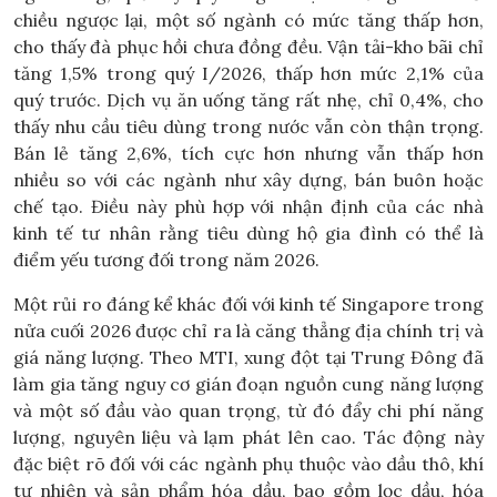
chiều ngược lại, một số ngành có mức tăng thấp hơn,
cho thấy đà phục hồi chưa đồng đều. Vận tải-kho bãi chỉ
tăng 1,5% trong quý I/2026, thấp hơn mức 2,1% của
quý trước. Dịch vụ ăn uống tăng rất nhẹ, chỉ 0,4%, cho
thấy nhu cầu tiêu dùng trong nước vẫn còn thận trọng.
Bán lẻ tăng 2,6%, tích cực hơn nhưng vẫn thấp hơn
nhiều so với các ngành như xây dựng, bán buôn hoặc
chế tạo. Điều này phù hợp với nhận định của các nhà
kinh tế tư nhân rằng tiêu dùng hộ gia đình có thể là
điểm yếu tương đối trong năm 2026.
Một rủi ro đáng kể khác đối với kinh tế Singapore trong
nửa cuối 2026 được chỉ ra là căng thẳng địa chính trị và
giá năng lượng. Theo MTI, xung đột tại Trung Đông đã
làm gia tăng nguy cơ gián đoạn nguồn cung năng lượng
và một số đầu vào quan trọng, từ đó đẩy chi phí năng
lượng, nguyên liệu và lạm phát lên cao. Tác động này
đặc biệt rõ đối với các ngành phụ thuộc vào dầu thô, khí
tự nhiên và sản phẩm hóa dầu, bao gồm lọc dầu, hóa