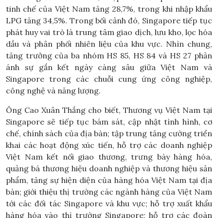
tinh chế của Việt Nam tăng 28,7%, trong khi nhập khẩu
LPG tăng 34,5%. Trong bối cảnh đó, Singapore tiếp tục
phát huy vai trò là trung tâm giao dịch, lưu kho, lọc hóa
dầu và phân phối nhiên liệu của khu vực. Nhìn chung,
tăng trưởng của ba nhóm HS 85, HS 84 và HS 27 phản
ánh sự gắn kết ngày càng sâu giữa Việt Nam và
Singapore trong các chuỗi cung ứng công nghiệp,
công nghệ và năng lượng.
Ông Cao Xuân Thắng cho biết, Thương vụ Việt Nam tại
Singapore sẽ tiếp tục bám sát, cập nhật tình hình, cơ
chế, chính sách của địa bàn; tập trung tăng cường triển
khai các hoạt động xúc tiến, hỗ trợ các doanh nghiệp
Việt Nam kết nối giao thương, trưng bày hàng hóa,
quảng bá thương hiệu doanh nghiệp và thương hiệu sản
phẩm, tăng sự hiện diện của hàng hóa Việt Nam tại địa
bàn; giới thiệu thị trường các ngành hàng của Việt Nam
tới các đối tác Singapore và khu vực; hỗ trợ xuất khẩu
hàng hóa vào thị trường Singapore; hỗ trợ các đoàn