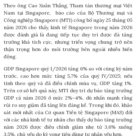
Theo ông Cao Xuân Thắng, Tham tán thương mại Việt
Nam tại Singapore, báo cáo của Bộ Thương mại và
Công nghiệp Singapore (MTI) công bố ngày 25 tháng 05
năm 2026 cho thấy, kinh tế Singapore trong năm 2026
được đánh giá là đang tiếp tục duy trì được đà tăng
trưởng khá tích cực, nhưng triển vọng chung trở nên
thận trọng hơn do môi trường bên ngoài nhiều biến
động.
GDP Singapore quý I/2026 tăng 6% so với cùng kỳ năm
trước, cao hơn mức tăng 5,7% của quý IV/2025; nếu
tính theo quý và đã điều chỉnh mùa vụ, GDP tăng 1%.
Trên cơ sở kết quả này, MTI duy trì dự báo tăng trưởng
GDP cả năm 2026 ở mức 2%~4%, dù nhấn mạnh rằng
rủi ro suy giảm đã tăng lên đáng kể. Trong khi đó, khảo
sát mới nhất của Cơ quan Tiền tệ Singapore (MAS) đối
với các nhà kinh tế tư nhân cho thấy dự báo tăng trưởng
năm 2026 được điều chỉnh giảm nhẹ từ 3,6% xuống
3,5%, chủ yếu do kỳ vọng tiêu dùng tư nhân yếu hơn.