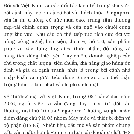
Đối với Việt Nam và các đối tác kinh tế trong khu vực,
bối cảnh này mở ra cả cơ hội và thách thức. Singapore
vẫn là thị trường có sức mua cao, trung tâm thương
mại-tài chính quan trọng và cửa ngõ vào chuỗi cung
ứng khu vực. Nhu cầu có thể tiếp tục tích cực đối với
hàng công nghệ, linh kiện, dịch vụ hỗ trợ, sản phẩm
phục vụ xây dựng, logistics, thực phẩm, đồ uống và
hàng tiêu dùng thiết yếu. Tuy nhiên, doanh nghiệp cần
chú trọng chất lượng, tiêu chuẩn, khả năng giao hàng ổn
định và giá cả cạnh tranh, nhất là trong bối cảnh nhà
nhập khẩu và người tiêu dùng Singapore có thể thận
trọng hơn do lạm phát và chi phí sinh hoạt.
Về thương mại với Việt Nam, trong 05 tháng đầu năm
2026, ngoài việc ta vẫn đang duy trì vị trí đối tác
thương mại thứ 10 của Singapore, Thương vụ ghi nhận
điểm đáng chú ý là 03 nhóm Máy móc và thiết bị điện và
bộ phận (HS 85); Nhiên liệu, dầu mỏ và sản phẩm chưng
cất; các chất chứa bi-tum; các loại sáp khoáng chất (HS