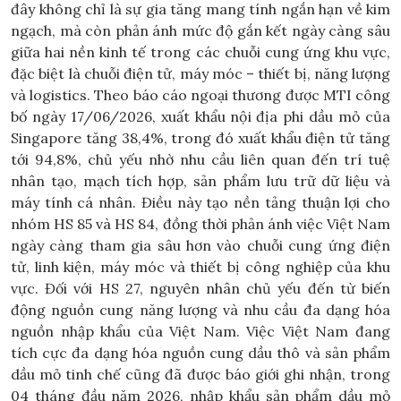
đây không chỉ là sự gia tăng mang tính ngắn hạn về kim
ngạch, mà còn phản ánh mức độ gắn kết ngày càng sâu
giữa hai nền kinh tế trong các chuỗi cung ứng khu vực,
đặc biệt là chuỗi điện tử, máy móc – thiết bị, năng lượng
và logistics. Theo báo cáo ngoại thương được MTI công
bố ngày 17/06/2026, xuất khẩu nội địa phi dầu mỏ của
Singapore tăng 38,4%, trong đó xuất khẩu điện tử tăng
tới 94,8%, chủ yếu nhờ nhu cầu liên quan đến trí tuệ
nhân tạo, mạch tích hợp, sản phẩm lưu trữ dữ liệu và
máy tính cá nhân. Điều này tạo nền tảng thuận lợi cho
nhóm HS 85 và HS 84, đồng thời phản ánh việc Việt Nam
ngày càng tham gia sâu hơn vào chuỗi cung ứng điện
tử, linh kiện, máy móc và thiết bị công nghiệp của khu
vực. Đối với HS 27, nguyên nhân chủ yếu đến từ biến
động nguồn cung năng lượng và nhu cầu đa dạng hóa
nguồn nhập khẩu của Việt Nam. Việc Việt Nam đang
tích cực đa dạng hóa nguồn cung dầu thô và sản phẩm
dầu mỏ tinh chế cũng đã được báo giới ghi nhận, trong
04 tháng đầu năm 2026, nhập khẩu sản phẩm dầu mỏ