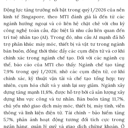
Động lực tăng trưởng nổi bật trong quý I/2026 của nền
kinh tế Singapore, theo MTI đánh giá là đến từ các
ngành hướng ngoại và có liên hệ chặt chẽ với chu kỳ
công nghệ toàn cầu, đặc biệt là nhu cầu liên quan đến
trí tuệ nhân tạo (AI). Trong đó, nhu cầu AI mạnh đã hỗ
trợ phân khúc máy móc, thiết bị và vật tư trong ngành
bán buôn, đồng thời thúc đẩy các cụm điện tử và cơ khí
chính xác trong ngành chế tạo. Đối với các ngành cụ
thể, báo cáo của MTI cho thấy: Ngành chế tạo tăng
7,9% trong quý I/2026, nhờ các cụm điện tử, cơ khí
chính xác, kỹ thuật vận tải và chế tạo tổng hợp; tuy
nhiên, cụm hóa chất và y sinh lại suy giảm. Ngành xây
dựng tăng mạnh 11,8%, được hỗ trợ bởi cả sản lượng xây
dựng khu vực công và tư nhân. Bán buôn tăng 11,7%,
chủ yếu nhờ giao dịch máy móc, thiết bị, máy tính, viễn
thông và linh kiện điện tử. Tài chính – bảo hiểm tăng
5,7%, phản ánh hoạt động tương đối tích cực trong
ngân hàng, quản lý quỹ và giao dịch chứng khoán. Ở