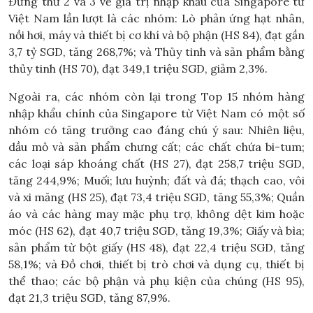
Đứng thứ 2 và 3 về giá trị nhập khẩu của Singapore từ
Việt Nam lần lượt là các nhóm: Lò phản ứng hạt nhân,
nồi hơi, máy và thiết bị cơ khí và bộ phận (HS 84), đạt gần
3,7 tỷ SGD, tăng 268,7%; và Thủy tinh và sản phẩm bằng
thủy tinh (HS 70), đạt 349,1 triệu SGD, giảm 2,3%.
Ngoài ra, các nhóm còn lại trong Top 15 nhóm hàng
nhập khẩu chính của Singapore từ Việt Nam có một số
nhóm có tăng trưởng cao đáng chú ý sau: Nhiên liệu,
dầu mỏ và sản phẩm chưng cất; các chất chứa bi-tum;
các loại sáp khoáng chất (HS 27), đạt 258,7 triệu SGD,
tăng 244,9%; Muối; lưu huỳnh; đất và đá; thạch cao, vôi
và xi măng (HS 25), đạt 73,4 triệu SGD, tăng 55,3%; Quần
áo và các hàng may mặc phụ trợ, không dệt kim hoặc
móc (HS 62), đạt 40,7 triệu SGD, tăng 19,3%; Giấy và bìa;
sản phẩm từ bột giấy (HS 48), đạt 22,4 triệu SGD, tăng
58,1%; và Đồ chơi, thiết bị trò chơi và dụng cụ, thiết bị
thể thao; các bộ phận và phụ kiện của chúng (HS 95),
đạt 21,3 triệu SGD, tăng 87,9%.