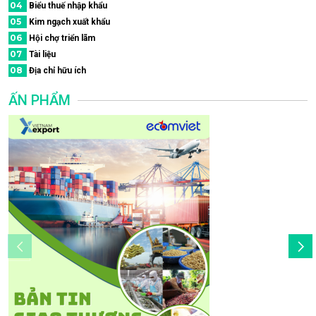
04
Biểu thuế nhập khẩu
05
Kim ngạch xuất khẩu
06
Hội chợ triển lãm
07
Tài liệu
08
Địa chỉ hữu ích
ẤN PHẨM