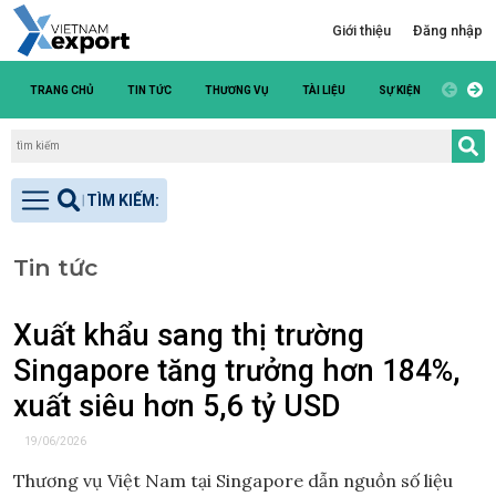
Giới thiệu
Đăng nhập
TRANG CHỦ
TIN TỨC
THƯƠNG VỤ
TÀI LIỆU
SỰ KIỆN
DANH S
Tin tức
Xuất khẩu sang thị trường
Singapore tăng trưởng hơn 184%,
xuất siêu hơn 5,6 tỷ USD
19/06/2026
Thương vụ Việt Nam tại Singapore dẫn nguồn số liệu