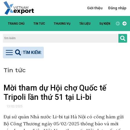
Giới thiệu
Đăng nhập
TRANG CHỦ
TIN TỨC
THƯƠNG VỤ
TÀI LIỆU
SỰ KIỆN
DANH S
Tin tức
Mời tham dự Hội chợ Quốc tế
Tripoli lần thứ 51 tại Li-bi
13/02/2025
Đại sứ quán Nhà nước Li-bi tại Hà Nội có công hàm gửi
Bộ Công Thương ngày 05⁄02⁄2025 thông báo và mời