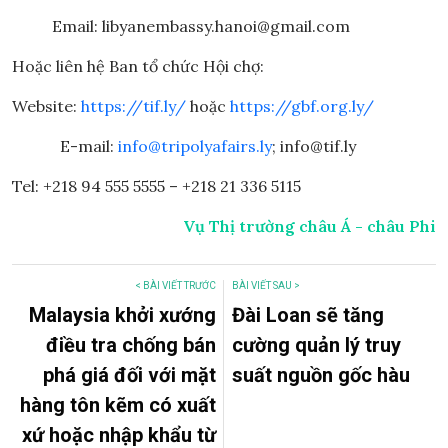
Email: libyanembassy.hanoi@gmail.com
Hoặc liên hệ Ban tổ chức Hội chợ:
Website:
https://tif.ly/
hoặc
https://gbf.org.ly/
E-mail:
info@tripolyafairs.ly
; info@tif.ly
Tel: +218 94 555 5555 – +218 21 336 5115
Vụ Thị trường châu Á - châu Phi
< BÀI VIẾT TRƯỚC
BÀI VIẾT SAU >
Malaysia khởi xướng
Đài Loan sẽ tăng
điều tra chống bán
cường quản lý truy
phá giá đối với mặt
suất nguồn gốc hàu
hàng tôn kẽm có xuất
xứ hoặc nhập khẩu từ