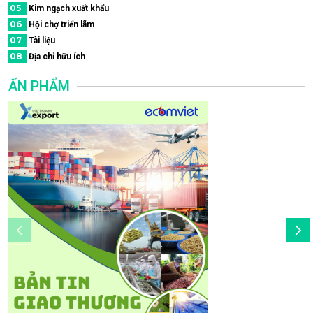
05
Kim ngạch xuất khẩu
06
Hội chợ triển lãm
07
Tài liệu
08
Địa chỉ hữu ích
ẤN PHẨM