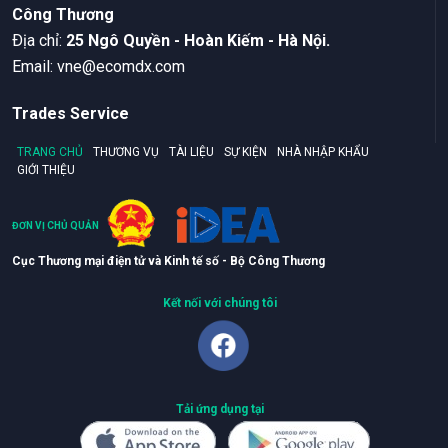
Công Thương
Ðịa chỉ:
25 Ngô Quyền - Hoàn Kiếm - Hà Nội.
Email:
vne@ecomdx.com
Trades Service
TRANG CHỦ
THƯƠNG VỤ
TÀI LIỆU
SỰ KIỆN
NHÀ NHẬP KHẨU
GIỚI THIỆU
ĐƠN VỊ CHỦ QUẢN
Cục Thương mại điện tử và Kinh tế số - Bộ Công Thương
Kết nối với chúng tôi
Tải ứng dụng tại