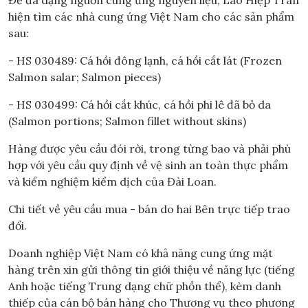
hiện tìm các nhà cung ứng Việt Nam cho các sản phẩm
sau:
- HS 030489: Cá hồi đông lạnh, cá hồi cắt lát (Frozen
Salmon salar; Salmon pieces)
- HS 030499: Cá hồi cắt khúc, cá hồi phi lê đã bỏ da
(Salmon portions; Salmon fillet without skins)
Hàng được yêu cầu đói rời, trong từng bao và phải phù
hợp với yêu cầu quy định về vệ sinh an toàn thực phẩm
và kiểm nghiệm kiểm dịch của Đài Loan.
Chi tiết về yêu cầu mua - bán do hai Bên trực tiếp trao
đổi.
Doanh nghiệp Việt Nam có khả năng cung ứng mặt
hàng trên xin gửi thông tin giới thiệu về năng lực (tiếng
Anh hoặc tiếng Trung dạng chữ phồn thể), kèm danh
thiếp của cán bộ bán hàng cho Thương vụ theo phương