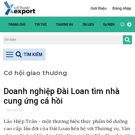
Giới thiệu
Đăng nhập
TRANG CHỦ
TIN TỨC
THƯƠNG VỤ
TÀI LIỆU
SỰ KIỆN
DANH S
Cơ hội giao thương
Doanh nghiệp Đài Loan tìm nhà
cung ứng cá hồi
09/10/2025
Lão Hiệp Trân - một thương hiệu thực phẩm bổ dưỡng
cao cấp, lâu đời của Đài Loan liên hệ với Thương vụ, Văn