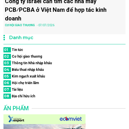
Công ty Israel cần tìm các nhà máy
PCB⁄PCBA ở Việt Nam để hợp tác kinh
doanh
CƠ HỘI GIAO THƯƠNG
- 07/07/2026
Danh mục
01
Tin tức
02
Cơ hội giao thương
03
Thông tin Nhà nhập khẩu
04
Biểu thuế nhập khẩu
05
Kim ngạch xuất khẩu
06
Hội chợ triển lãm
07
Tài liệu
08
Địa chỉ hữu ích
ẤN PHẨM