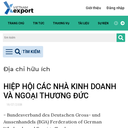
Giới thiệu
Đăng nhập
TRANG CHỦ
TIN TỨC
THƯƠNG VỤ
TÀI LIỆU
SỰ KIỆN
DANH S
Địa chỉ hữu ích
HIỆP HỘI CÁC NHÀ KINH DOANH
VÀ NGOẠI THƯƠNG ĐỨC
18/07/2008
- Bundesverband des Deutschen Gross- und
Aussenhandels (BGA) Ferderation of German