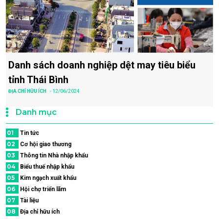
Danh sách doanh nghiệp dệt may tiêu biểu
tỉnh Thái Bình
ĐỊA CHỈ HỮU ÍCH
- 12/06/2024
Danh mục
01
Tin tức
02
Cơ hội giao thương
03
Thông tin Nhà nhập khẩu
04
Biểu thuế nhập khẩu
05
Kim ngạch xuất khẩu
06
Hội chợ triển lãm
07
Tài liệu
08
Địa chỉ hữu ích