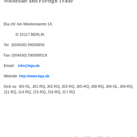
Wholesale and Foreign Trade
Địa chỉ: Am Weidendamm 1A
D-10117
BERLIN
Tel: (004930) 59009950
Fax: (004930) 590099519
Email
:
info@bga.de
Website:
http://www.bga.de
Dịch vụ: I05-OL, J01-RQ, J02-RQ, J03-RQ, J05-RQ, J08-RQ, J09-OL, J09-RQ,
J11-RQ, J14-RQ, J15-RQ, J16-RQ, J17-RQ