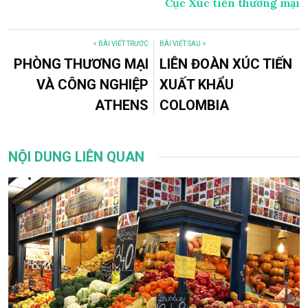
Cục Xúc tiến thương mại
< BÀI VIẾT TRƯỚC
BÀI VIẾT SAU >
PHÒNG THƯƠNG MẠI
LIÊN ĐOÀN XÚC TIẾN
VÀ CÔNG NGHIỆP
XUẤT KHẨU
ATHENS
COLOMBIA
NỘI DUNG LIÊN QUAN