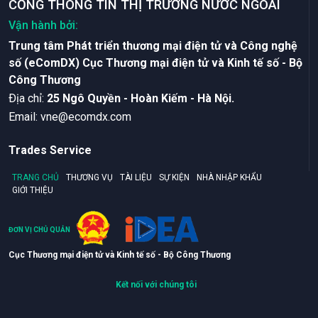
CỔNG THÔNG TIN THỊ TRƯỜNG NƯỚC NGOÀI
Vận hành bởi:
Trung tâm Phát triển thương mại điện tử và Công nghệ
số (eComDX) Cục Thương mại điện tử và Kinh tế số - Bộ
Công Thương
Ðịa chỉ:
25 Ngô Quyền - Hoàn Kiếm - Hà Nội.
Email:
vne@ecomdx.com
Trades Service
TRANG CHỦ
THƯƠNG VỤ
TÀI LIỆU
SỰ KIỆN
NHÀ NHẬP KHẨU
GIỚI THIỆU
ĐƠN VỊ CHỦ QUẢN
Cục Thương mại điện tử và Kinh tế số - Bộ Công Thương
Kết nối với chúng tôi