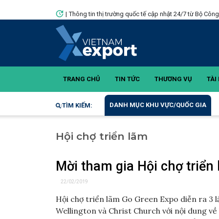
|
Thông tin thị trường quốc tế cập nhật 24/7 từ Bộ Côn
TRANG CHỦ
TIN TỨC
THƯƠNG VỤ
TÀI 
DANH MỤC KHU VỰC/QUỐC GIA
TÌM KIẾM:
Hội chợ triển lãm
Mời tham gia Hội chợ triển
22/02/2019
Hội chợ triển lãm Go Green Expo diễn ra 3 
Wellington và Christ Church với nội dung về