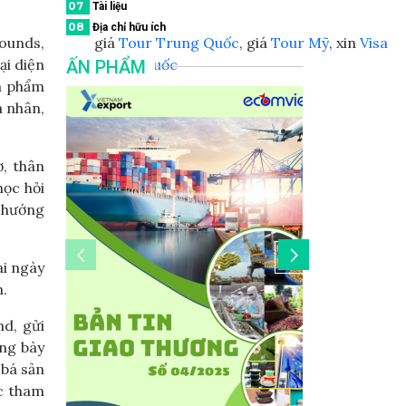
07
Tài liệu
08
Địa chỉ hữu ích
rounds,
giá
Tour Trung Quốc
, giá
Tour Mỹ
, xin
Visa
i diện
Trung Quốc
ẤN PHẨM
ản phẩm
á nhân,
ơ, thân
học hỏi
u hướng
ai ngày
m.
nd, gửi
ưng bày
 bá sản
ệc tham