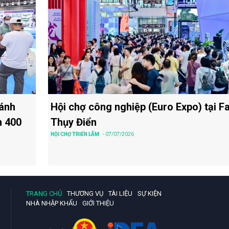
Hội chợ công nghiệp (Euro Expo) tại Fa
bánh
Thụy Điển
n 400
HỘI CHỢ TRIỂN LÃM
- 07/07/2026
TRANG CHỦ
THƯƠNG VỤ
TÀI LIỆU
SỰ KIỆN
NHÀ NHẬP KHẨU
GIỚI THIỆU