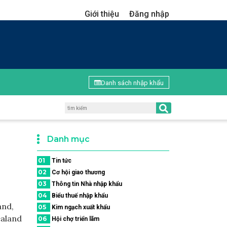
Giới thiệu
Đăng nhập
Danh sách nhập khẩu
Danh mục
01
Tin tức
02
Cơ hội giao thương
03
Thông tin Nhà nhập khẩu
04
Biểu thuế nhập khẩu
and,
05
Kim ngạch xuất khẩu
ealand
06
Hội chợ triển lãm