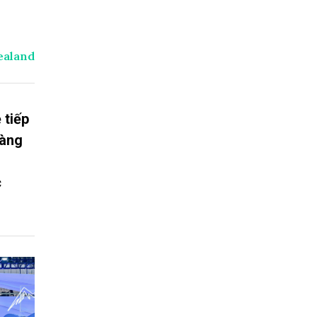
ealand
 tiếp
hàng
n
c