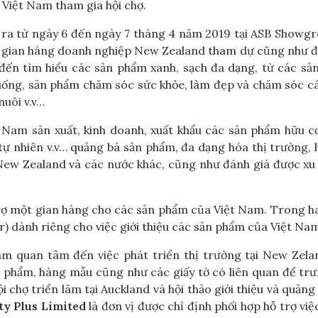
 Việt Nam tham gia hội chợ.
 ra từ ngày 6 đến ngày 7 tháng 4 năm 2019 tại ASB Showg
 gian hàng doanh nghiệp New Zealand tham dự cũng như đạ
 đến tìm hiểu các sản phẩm xanh, sạch đa dạng, từ các s
 uống, sản phẩm chăm sóc sức khỏe, làm đẹp và chăm sóc c
nuôi v.v…
t Nam sản xuất, kinh doanh, xuất khẩu các sản phẩm hữu c
tự nhiên v.v… quảng bá sản phẩm, đa dạng hóa thị trường, 
 New Zealand và các nước khác, cũng như đánh giá được x
.
trợ một gian hàng cho các sản phẩm của Việt Nam. Trong h
ar) dành riêng cho việc giới thiệu các sản phẩm của Việt Na
am quan tâm đến việc phát triển thị trường tại New Zela
 phẩm, hàng mẫu cũng như các giấy tờ có liên quan để tr
 chợ triển lãm tại Auckland và hội thảo giới thiệu và quảng
ty Plus Limited
là đơn vị được chỉ định phối hợp hỗ trợ vi