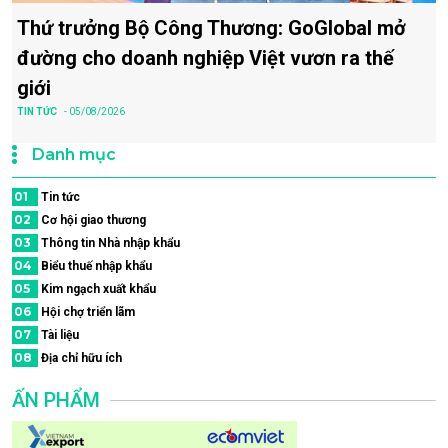
Thứ trưởng Bộ Công Thương: GoGlobal mở
đường cho doanh nghiệp Việt vươn ra thế
giới
TIN TỨC
- 05/08/2026
Danh mục
01
Tin tức
02
Cơ hội giao thương
03
Thông tin Nhà nhập khẩu
04
Biểu thuế nhập khẩu
05
Kim ngạch xuất khẩu
06
Hội chợ triển lãm
07
Tài liệu
08
Địa chỉ hữu ích
ẤN PHẨM