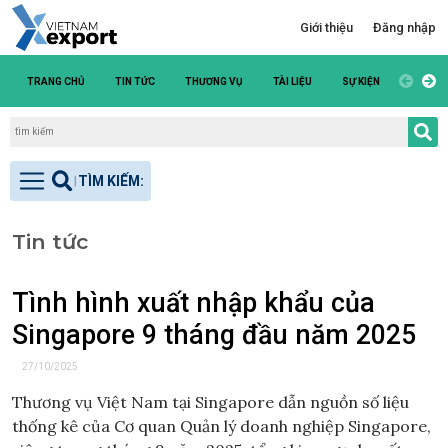
Giới thiệu
Đăng nhập
TRANG CHỦ
TIN TỨC
THƯƠNG VỤ
TÀI LIỆU
SỰ KIỆN
DANH S
Tin tức
Tình hình xuất nhập khẩu của
Singapore 9 tháng đầu năm 2025
27/10/2025
Thương vụ Việt Nam tại Singapore dẫn nguồn số liệu
thống kê của Cơ quan Quản lý doanh nghiệp Singapore,