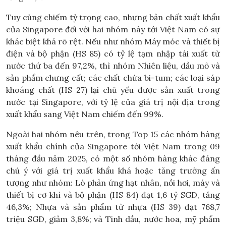
Tuy cùng chiếm tỷ trọng cao, nhưng bản chất xuất khẩu
của Singapore đối với hai nhóm này tới Việt Nam có sự
khác biệt khá rõ rệt. Nếu như nhóm Máy móc và thiết bị
điện và bộ phận (HS 85) có tỷ lệ tạm nhập tái xuất từ
nước thứ ba đến 97,2%, thì nhóm Nhiên liệu, dầu mỏ và
sản phẩm chưng cất; các chất chứa bi-tum; các loại sáp
khoáng chất (HS 27) lại chủ yếu được sản xuất trong
nước tại Singapore, với tỷ lệ của giá trị nội địa trong
xuất khẩu sang Việt Nam chiếm đến 99%.
Ngoài hai nhóm nêu trên, trong Top 15 các nhóm hàng
xuất khẩu chính của Singapore tới Việt Nam trong 09
tháng đầu năm 2025, có một số nhóm hàng khác đáng
chú ý với giá trị xuất khẩu khá hoặc tăng trưởng ấn
tượng như nhóm: Lò phản ứng hạt nhân, nồi hơi, máy và
thiết bị cơ khí và bộ phận (HS 84) đạt 1,6 tỷ SGD, tăng
46,3%; Nhựa và sản phẩm từ nhựa (HS 39) đạt 768,7
triệu SGD, giảm 3,8%; và Tinh dầu, nước hoa, mỹ phẩm