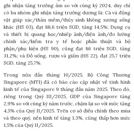
ghi nhận tăng trưởng âm so với cùng kỳ 2024, duy chỉ
có ba nhóm ghi nhận tăng trưởng dương là: Cá và động
vật giáp xác/thân mềm/thủy sinh không xương sống
khác (HS 03), đạt 88,6 triệu SGD, tăng 14,5%; Dụng cụ
và thiết bị quang học/nhiếp ảnh/điện ảnh/đo lường
chính xác/kiểm tra y tế hoặc phẫu thuật và bộ
phận/phụ kiện (HS 90), cũng đạt 86 triệu SGD, tăng
31,2%; và Đồ uống, rượu và giấm (HS 22), đạt 25,7 triệu
SGD, tăng 25,7%.
Trong nửa đầu tháng 10/2025, Bộ Công Thương
Singapore (MTI) đã có báo cáo cập nhật về tình hình
kinh tế của Singapore 9 tháng đầu năm 2025. Theo đó,
riêng trong Quý III/2025, GDP của Singapore tăng
2,9% so với cùng kỳ năm trước, chậm lại so với mức tăng
4,5% của Quý II/2025. Trên cơ sở điều chỉnh theo mùa
và theo quý, nền kinh tế tăng 1,3%, cũng thấp hơn mức
1,5% của Quý II/2025.