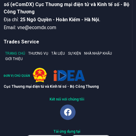
số (eComDX) Cục Thương mại điện tử và Kinh tế số - Bộ
Công Thương
Ðịa chỉ:
25 Ngô Quyền - Hoàn Kiếm - Hà Nội.
Email:
vne@ecomdx.com
Trades Service
TRANG CHỦ
THƯƠNG VỤ
TÀI LIỆU
SỰ KIỆN
NHÀ NHẬP KHẨU
GIỚI THIỆU
ĐƠN VỊ CHỦ QUẢN
Cục Thương mại điện tử và Kinh tế số - Bộ Công Thương
Kết nối với chúng tôi
Tải ứng dụng tại