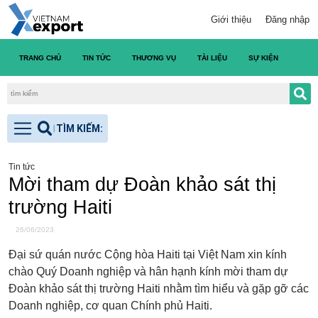
Giới thiệu
Đăng nhập
TRANG CHỦ
TIN TỨC
THƯƠNG VỤ
TÀI LIỆU
SỰ KIỆN
DANH
Tin tức
Mời tham dự Đoàn khảo sát thị
trường Haiti
26/06/2023
Đại sứ quán nước Cộng hòa Haiti tại Việt Nam xin kính
chào Quý Doanh nghiệp và hân hạnh kính mời tham dự
Đoàn khảo sát thị trường Haiti nhằm tìm hiểu và gặp gỡ các
Doanh nghiệp, cơ quan Chính phủ Haiti.