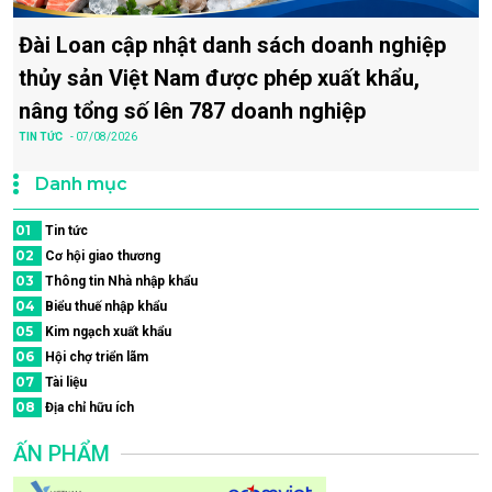
Đài Loan cập nhật danh sách doanh nghiệp
thủy sản Việt Nam được phép xuất khẩu,
nâng tổng số lên 787 doanh nghiệp
TIN TỨC
- 07/08/2026
Danh mục
01
Tin tức
02
Cơ hội giao thương
03
Thông tin Nhà nhập khẩu
04
Biểu thuế nhập khẩu
05
Kim ngạch xuất khẩu
06
Hội chợ triển lãm
07
Tài liệu
08
Địa chỉ hữu ích
ẤN PHẨM