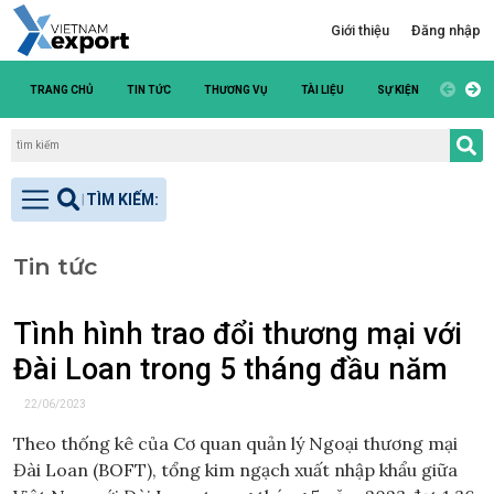
Giới thiệu
Đăng nhập
TRANG CHỦ
TIN TỨC
THƯƠNG VỤ
TÀI LIỆU
SỰ KIỆN
DANH S
Tin tức
Tình hình trao đổi thương mại với
Đài Loan trong 5 tháng đầu năm
22/06/2023
Theo thống kê của Cơ quan quản lý Ngoại thương mại
Đài Loan (BOFT), tổng kim ngạch xuất nhập khẩu giữa