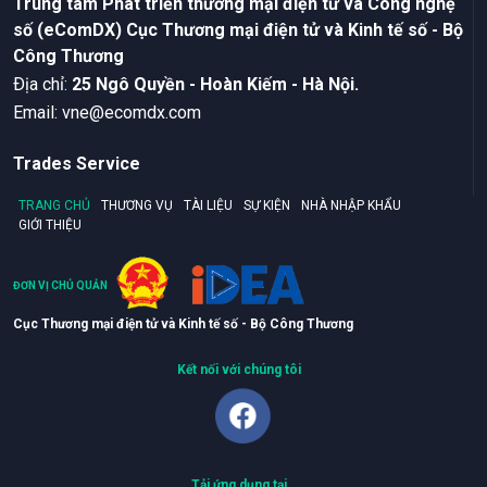
Trung tâm Phát triển thương mại điện tử và Công nghệ
số (eComDX) Cục Thương mại điện tử và Kinh tế số - Bộ
Công Thương
Ðịa chỉ:
25 Ngô Quyền - Hoàn Kiếm - Hà Nội.
Email:
vne@ecomdx.com
Trades Service
TRANG CHỦ
THƯƠNG VỤ
TÀI LIỆU
SỰ KIỆN
NHÀ NHẬP KHẨU
GIỚI THIỆU
ĐƠN VỊ CHỦ QUẢN
Cục Thương mại điện tử và Kinh tế số - Bộ Công Thương
Kết nối với chúng tôi
Tải ứng dụng tại