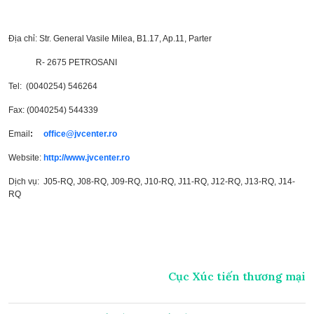
Địa chỉ: Str. General Vasile Milea, B1.17, Ap.11, Parter
R- 2675 PETROSANI
Tel: (0040254) 546264
Fax: (0040254) 544339
Email
:
office@jvcenter.ro
Website:
http://www.jvcenter.ro
Dịch vụ: J05-RQ, J08-RQ, J09-RQ, J10-RQ, J11-RQ, J12-RQ, J13-RQ, J14-
RQ
Cục Xúc tiến thương mại