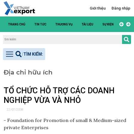
Giới thiệu
Đăng nhập
TRANG CHỦ
TIN TỨC
THƯƠNG VỤ
TÀI LIỆU
SỰ KIỆN
DANH S
Địa chỉ hữu ích
TỔ CHỨC HỖ TRỢ CÁC DOANH
NGHIỆP VỪA VÀ NHỎ
22/07/2008
- Foundation for Promotion of small & Medium-sized
private Enterprises