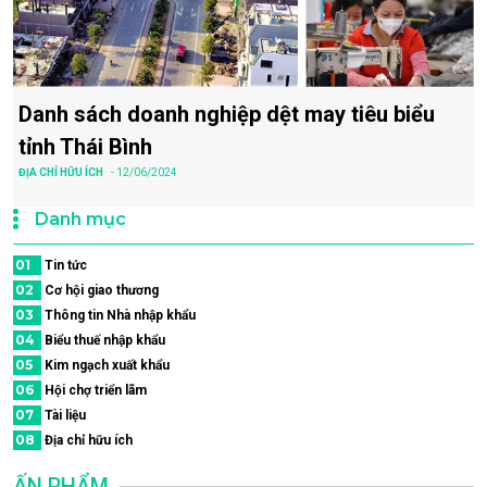
Danh sách doanh nghiệp dệt may tiêu biểu
tỉnh Thái Bình
ĐỊA CHỈ HỮU ÍCH
- 12/06/2024
Danh mục
01
Tin tức
02
Cơ hội giao thương
03
Thông tin Nhà nhập khẩu
04
Biểu thuế nhập khẩu
05
Kim ngạch xuất khẩu
06
Hội chợ triển lãm
07
Tài liệu
08
Địa chỉ hữu ích
ẤN PHẨM