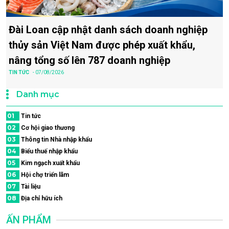
Đài Loan cập nhật danh sách doanh nghiệp
thủy sản Việt Nam được phép xuất khẩu,
nâng tổng số lên 787 doanh nghiệp
TIN TỨC
- 07/08/2026
Danh mục
01
Tin tức
02
Cơ hội giao thương
03
Thông tin Nhà nhập khẩu
04
Biểu thuế nhập khẩu
05
Kim ngạch xuất khẩu
06
Hội chợ triển lãm
07
Tài liệu
08
Địa chỉ hữu ích
ẤN PHẨM