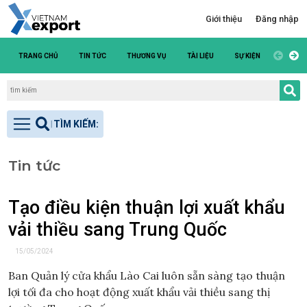
Giới thiệu
Đăng nhập
TRANG CHỦ
TIN TỨC
THƯƠNG VỤ
TÀI LIỆU
SỰ KIỆN
DANH S
Tin tức
Tạo điều kiện thuận lợi xuất khẩu
vải thiều sang Trung Quốc
15/05/2024
Ban Quản lý cửa khẩu Lào Cai luôn sẵn sàng tạo thuận
lợi tối đa cho hoạt động xuất khẩu vải thiều sang thị