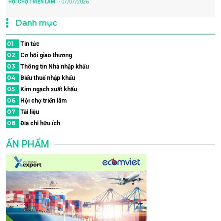
HỘI CHỢ TRIỂN LÃM
- 07/07/2026
Danh mục
01
Tin tức
02
Cơ hội giao thương
03
Thông tin Nhà nhập khẩu
04
Biểu thuế nhập khẩu
05
Kim ngạch xuất khẩu
06
Hội chợ triển lãm
07
Tài liệu
08
Địa chỉ hữu ích
ẤN PHẨM