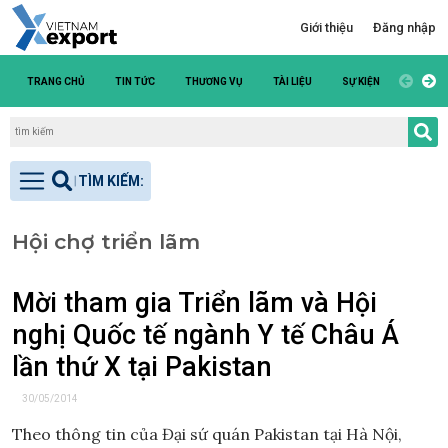
Giới thiệu
Đăng nhập
TRANG CHỦ
TIN TỨC
THƯƠNG VỤ
TÀI LIỆU
SỰ KIỆN
DANH S
Hội chợ triển lãm
Mời tham gia Triển lãm và Hội
nghị Quốc tế ngành Y tế Châu Á
lần thứ X tại Pakistan
30/05/2014
Theo thông tin của Đại sứ quán Pakistan tại Hà Nội,