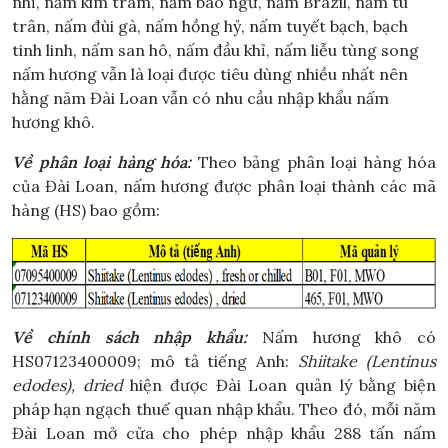
nhĩ, nấm kim trâm, nấm bào ngư, nấm Brazil, nấm tú
trân, nấm đùi gà, nấm hồng hỷ, nấm tuyết bạch, bạch
tinh linh, nấm san hô, nấm đầu khỉ, nấm liễu tùng song
nấm hương vẫn là loại được tiêu dùng nhiều nhất nên
hằng năm Đài Loan vẫn có nhu cầu nhập khẩu nấm
hương khô.
Về phân loại hàng hóa:
Theo bảng phân loại hàng hóa
của Đài Loan, nấm hương được phân loại thành các mã
hàng (HS) bao gồm:
Về chính sách nhập khẩu:
Nấm hương khô có
HS07123400009; mô tả tiếng Anh:
Shiitake (Lentinus
edodes), dried
hiện được Đài Loan quản lý bằng biện
pháp hạn ngạch thuế quan nhập khẩu. Theo đó, mỗi năm
Đài Loan mở cửa cho phép nhập khẩu 288 tấn nấm