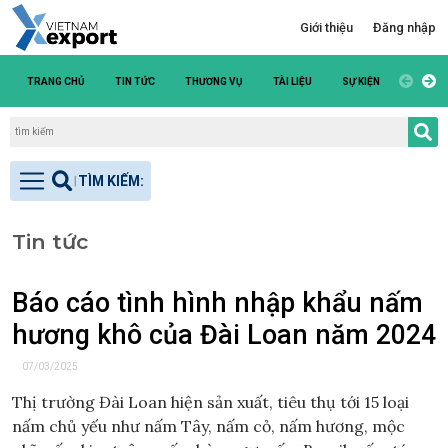
Giới thiệu
Đăng nhập
TRANG CHỦ
TIN TỨC
THƯƠNG VỤ
TÀI LIỆU
SỰ KIỆN
DANH S
Tin tức
Báo cáo tình hình nhập khẩu nấm
hương khô của Đài Loan năm 2024
07/03/2025
Thị trường Đài Loan hiện sản xuất, tiêu thụ tới 15 loại
nấm chủ yếu như nấm Tây, nấm cỏ, nấm hương, mộc