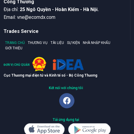
Công Thương
Ðịa chỉ:
25 Ngô Quyền - Hoàn Kiếm - Hà Nội.
Email:
vne@ecomdx.com
Trades Service
TRANG CHỦ
THƯƠNG VỤ
TÀI LIỆU
SỰ KIỆN
NHÀ NHẬP KHẨU
GIỚI THIỆU
ĐƠN VỊ CHỦ QUẢN
Cục Thương mại điện tử và Kinh tế số - Bộ Công Thương
Kết nối với chúng tôi
Tải ứng dụng tại