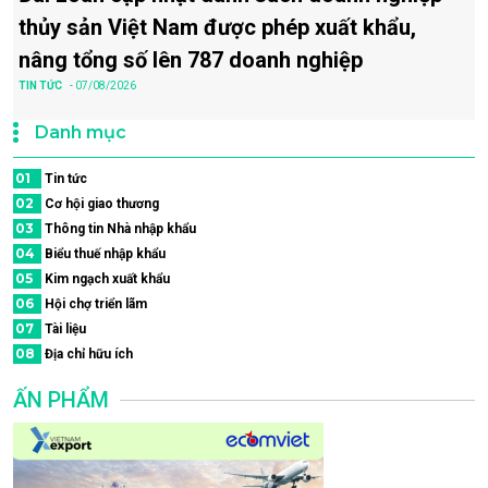
thủy sản Việt Nam được phép xuất khẩu,
nâng tổng số lên 787 doanh nghiệp
TIN TỨC
- 07/08/2026
Danh mục
01
Tin tức
02
Cơ hội giao thương
03
Thông tin Nhà nhập khẩu
04
Biểu thuế nhập khẩu
05
Kim ngạch xuất khẩu
06
Hội chợ triển lãm
07
Tài liệu
08
Địa chỉ hữu ích
ẤN PHẨM