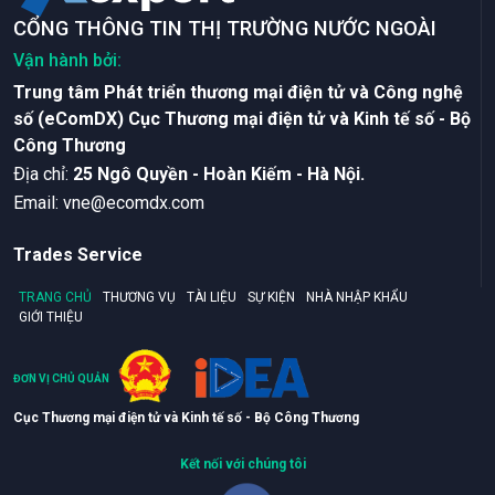
CỔNG THÔNG TIN THỊ TRƯỜNG NƯỚC NGOÀI
Vận hành bởi:
Trung tâm Phát triển thương mại điện tử và Công nghệ
số (eComDX) Cục Thương mại điện tử và Kinh tế số - Bộ
Công Thương
Ðịa chỉ:
25 Ngô Quyền - Hoàn Kiếm - Hà Nội.
Email:
vne@ecomdx.com
Trades Service
TRANG CHỦ
THƯƠNG VỤ
TÀI LIỆU
SỰ KIỆN
NHÀ NHẬP KHẨU
GIỚI THIỆU
ĐƠN VỊ CHỦ QUẢN
Cục Thương mại điện tử và Kinh tế số - Bộ Công Thương
Kết nối với chúng tôi