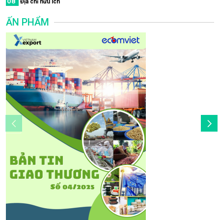
08
Địa chỉ hữu ích
ẤN PHẨM