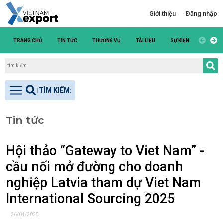
Giới thiệu
Đăng nhập
TRANG CHỦ
TIN TỨC
THƯƠNG VỤ
TÀI LIỆU
SỰ KIỆN
DANH S
Tin tức
Hội thảo “Gateway to Viet Nam” -
cầu nối mở đường cho doanh
nghiệp Latvia tham dự Viet Nam
International Sourcing 2025
26/04/2025