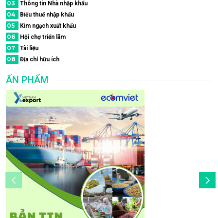
03
Thông tin Nhà nhập khẩu
04
Biểu thuế nhập khẩu
05
Kim ngạch xuất khẩu
06
Hội chợ triển lãm
07
Tài liệu
08
Địa chỉ hữu ích
ẤN PHẨM