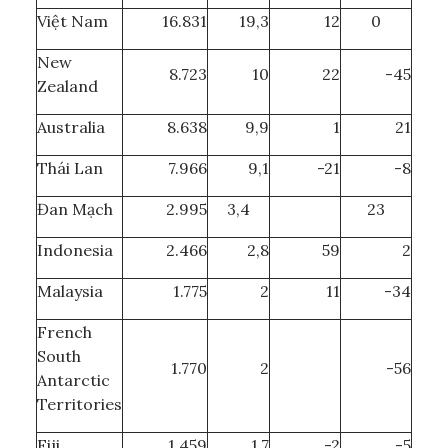
Việt Nam
16.831
19,3
12
0
New
8.723
10
22
-45
Zealand
Australia
8.638
9,9
1
21
Thái Lan
7.966
9,1
-21
-8
Đan Mạch
2.995
3,4
23
Indonesia
2.466
2,8
59
2
Malaysia
1.775
2
11
-34
French
South
1.770
2
-56
Antarctic
Territories
Fiji
1.459
1,7
-2
-5