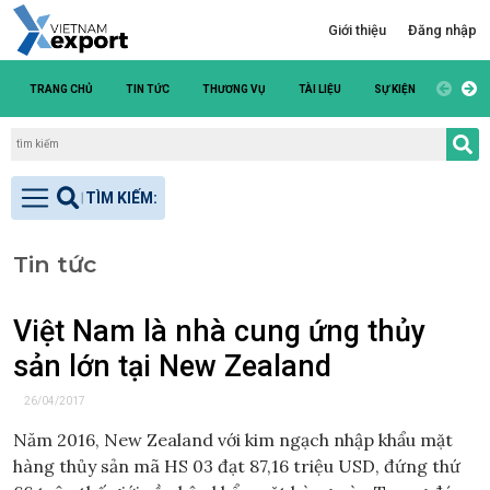
Giới thiệu
Đăng nhập
TRANG CHỦ
TIN TỨC
THƯƠNG VỤ
TÀI LIỆU
SỰ KIỆN
DANH S
Tin tức
Việt Nam là nhà cung ứng thủy
sản lớn tại New Zealand
26/04/2017
Năm 2016, New Zealand với kim ngạch nhập khẩu mặt
hàng thủy sản mã HS 03 đạt 87,16 triệu USD, đứng thứ