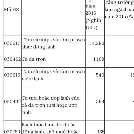
Tăng trưởng
năm
Mã HS
kim ngạch so
2016
năm 2015 (%
(Nghìn
USD)
Tôm shrimps và tôm prawn
030617
14.280
khác đông lạnh
030462
Cá da trơn
1.169
Tôm shrimps và tôm prawn
030616
540
1
nước lạnh
Cá tươi hoặc ướp lạnh của
030432
364
cá da trơn tươi hoặc ướp
lạnh
Bạch tuộc hun khói hoặc
030759
đông lạnh, khô muối hoặc
165