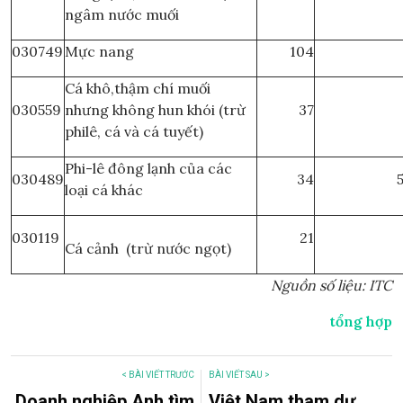
ngâm nước muối
030749
Mực nang
104
Cá khô,thậm chí muối
030559
nhưng không hun khói (trừ
37
philê, cá và cá tuyết)
Phi-lê đông lạnh của các
030489
34
loại cá khác
030119
21
Cá cảnh (trừ nước ngọt)
Nguồn số liệu: ITC
tổng hợp
< BÀI VIẾT TRƯỚC
BÀI VIẾT SAU >
Doanh nghiệp Anh tìm
Việt Nam tham dự