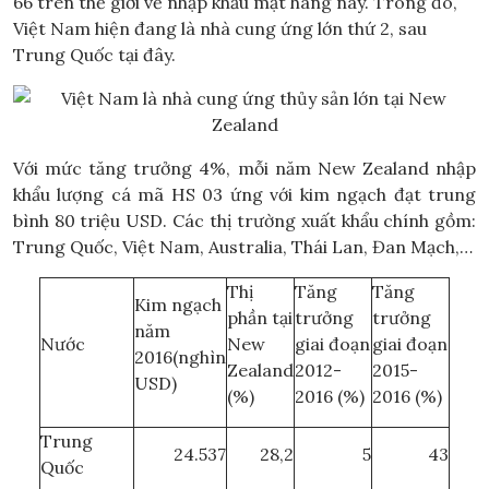
66 trên thế giới về nhập khẩu mặt hàng này. Trong đó,
Việt Nam hiện đang là nhà cung ứng lớn thứ 2, sau
Trung Quốc tại đây.
Với mức tăng trưởng 4%, mỗi năm New Zealand nhập
khẩu lượng cá mã HS 03 ứng với kim ngạch đạt trung
bình 80 triệu USD. Các thị trường xuất khẩu chính gồm:
Trung Quốc, Việt Nam, Australia, Thái Lan, Đan Mạch,…
Thị
Tăng
Tăng
Kim ngạch
phần tại
trưởng
trưởng
năm
Nước
New
giai đoạn
giai đoạn
2016(nghìn
Zealand
2012-
2015-
USD)
(%)
2016 (%)
2016 (%)
Trung
24.537
28,2
5
43
Quốc