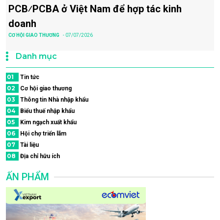
PCB⁄PCBA ở Việt Nam để hợp tác kinh
doanh
CƠ HỘI GIAO THƯƠNG
- 07/07/2026
Danh mục
01
Tin tức
02
Cơ hội giao thương
03
Thông tin Nhà nhập khẩu
04
Biểu thuế nhập khẩu
05
Kim ngạch xuất khẩu
06
Hội chợ triển lãm
07
Tài liệu
08
Địa chỉ hữu ích
ẤN PHẨM