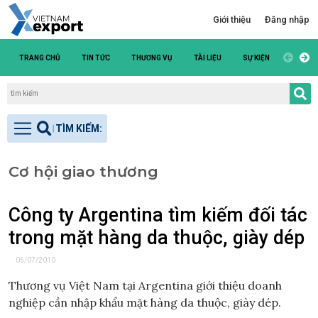
Giới thiệu
Đăng nhập
TRANG CHỦ
TIN TỨC
THƯƠNG VỤ
TÀI LIỆU
SỰ KIỆN
DANH S
Cơ hội giao thương
Công ty Argentina tìm kiếm đối tác
trong mặt hàng da thuộc, giày dép
05/07/2010
Thương vụ Việt Nam tại Argentina giới thiệu doanh
nghiệp cần nhập khẩu mặt hàng da thuộc, giày dép.