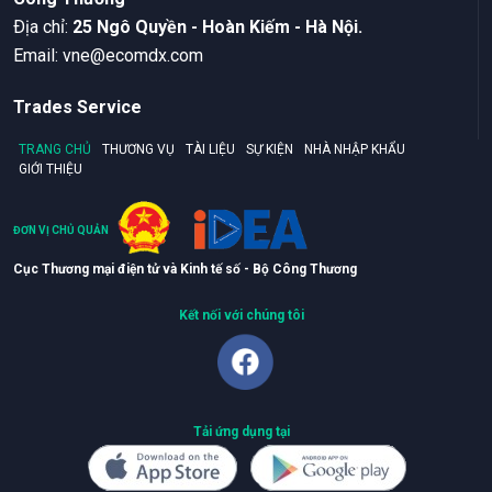
Ðịa chỉ:
25 Ngô Quyền - Hoàn Kiếm - Hà Nội.
Email:
vne@ecomdx.com
Trades Service
TRANG CHỦ
THƯƠNG VỤ
TÀI LIỆU
SỰ KIỆN
NHÀ NHẬP KHẨU
GIỚI THIỆU
ĐƠN VỊ CHỦ QUẢN
Cục Thương mại điện tử và Kinh tế số - Bộ Công Thương
Kết nối với chúng tôi
Tải ứng dụng tại