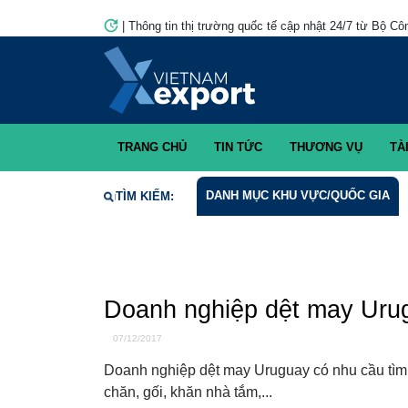
|
Thông tin thị trường quốc tế cập nhật 24/7 từ Bộ Côn
TRANG CHỦ
TIN TỨC
THƯƠNG VỤ
TÀI 
DANH MỤC KHU VỰC/QUỐC GIA
TÌM KIẾM:
Cơ hội giao thương
Doanh nghiệp dệt may Urug
07/12/2017
Doanh nghiệp dệt may Uruguay có nhu cầu tì
phẩm chăn, gối, khăn nhà tắm,...