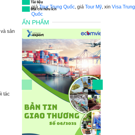
07
Tài liệu
giá
Tour Trung Quốc
, giá
Tour Mỹ
, xin
Visa
08
Địa chỉ hữu ích
Trung Quốc
ẤN PHẨM
iệu và
để kết