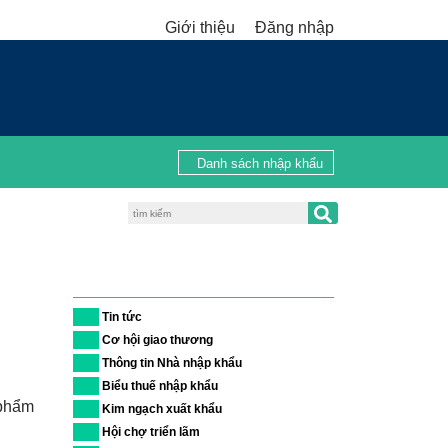
Giới thiệu
Đăng nhập
Danh sách nhập khẩu
Danh mục
01
Tin tức
02
Cơ hội giao thương
03
Thông tin Nhà nhập khẩu
04
Biểu thuế nhập khẩu
và sản
05
Kim ngạch xuất khẩu
06
Hội chợ triển lãm