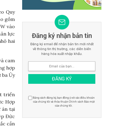
eo Quy
bao gồm
 GW vào
hân lực
Đăng ký nhận bản tin
nhỏ hai
Đăng ký email để nhận bản tin mới nhất
về thông tin thị trường, các diễn biến
hàng hóa xuất nhập khẩu.
và cam
ờng hợp
ứ ba Ủy
 triển
Bằng cách đăng ký, bạn đồng ý với các điều khoản
hức Hợp
của chúng tôi và thỏa thuận Chính sách Bảo mật
của chúng tôi.
 án tại
ệp Đức
mắc cần