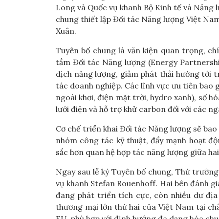
Long và Quốc vụ khanh Bộ Kinh tế và Năng 
chung thiết lập Đối tác Năng lượng Việt Na
Xuân.
Tuyên bố chung là văn kiện quan trọng, ch
tầm Đối tác Năng lượng (Energy Partnershi
dịch năng lượng, giảm phát thải hướng tới
tác doanh nghiệp. Các lĩnh vực ưu tiên bao g
ngoài khơi, điện mặt trời, hydro xanh), số 
lưới điện và hỗ trợ khử carbon đối với các n
Cơ chế triển khai Đối tác Năng lượng sẽ bao
nhóm công tác kỹ thuật, đẩy mạnh hoạt độn
sắc hơn quan hệ hợp tác năng lượng giữa ha
Ngay sau lễ ký Tuyên bố chung, Thứ trưởn
vụ khanh Stefan Rouenhoff. Hai bên đánh g
đang phát triển tích cực, còn nhiều dư địa
thương mại lớn thứ hai của Việt Nam tại ch
EU, phù hợp với định hướng đa dạng hóa chu