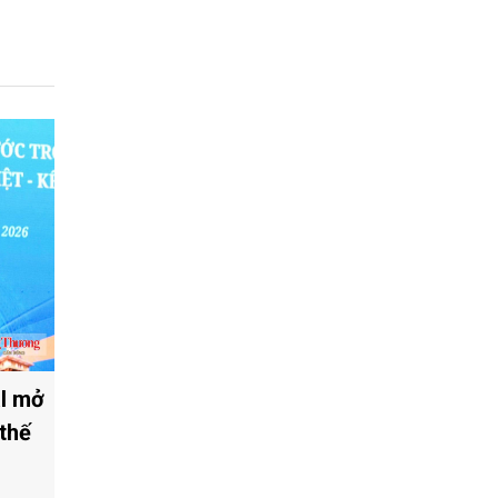
l mở
thế