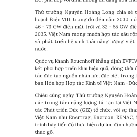
Thứ trưởng Nguyễn Hoàng Long chia sẻ t
hoạch Điện VIII, trong đó đến năm 2030, c
46 - 73 GW điện mặt trời và 32 - 55 GW đi
2035. Việt Nam mong muốn hợp tác sâu rộng
và phát triển hệ sinh thái năng lượng Việ
nước.
Quốc vụ khanh Rouenhoff khẳng định EVFT
kết phối hợp triển khai hiệu quả, đồng thời
tác đào tạo nguồn nhân lực, đặc biệt trong 
ban Hỗn hợp Hợp tác Kinh tế Việt Nam -Đức
Chiều cùng ngày, Thứ trưởng Nguyễn Hoàn
các trung tâm năng lượng tái tạo tại Việ
tác Phát triển Đức (GIZ) tổ chức, với sự th
Việt Nam như Enertrag, Enercon, RENAC, 
trình bày tiến độ thực hiện dự án, định hướ
tháo gỡ.