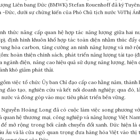
lượng Liên bang Đức (BMWK) Stefan Rouenhoff đã ký Tuyên
m -Đức, dưới sự chứng kiến của Phó Chủ tịch nước VõThị Án
ính thức nâng cấp quan hệ hợp tác năng lượng giữa hai n
p), định hình khuôn khổ hợp tác toàn diện nhằm thúc đẩy
 trung hòa carbon, tăng cường an ninh năng lượng và mở r
ồm: hoàn thiện chính sách, phát triển năng lượng tái tạo (đ
hóa ngành điện, nâng cao hiệu quả sử dụng năng lượng, hiện 
gành khó giảm phát thải.
 gồm việc tổ chức Ủy ban Chỉ đạo cấp cao hằng năm, thành 
g đào tạo, nghiên cứu và kết nối doanh nghiệp; qua đó, 
i nước và đóng góp vào mục tiêu phát triển bền vững.
g Nguyễn Hoàng Long đã có cuộc làm việc song phương vớ
iá quan hệ thương mại, công nghiệp và năng lượng Việt Na
 để mở rộng trong bối cảnh chuyển đổi xanh. Đức hiện là 
âu Âu và là cửa ngõ quan trọng đưa hàng hóa Việt vào thị
ỗi cung ứng của Đức.