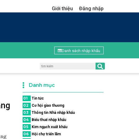
Giới thiệu
Đăng nhập
Danh sách nhập khẩu
Danh mục
01
Tin tức
ăng
02
Cơ hội giao thương
03
Thông tin Nhà nhập khẩu
04
Biểu thuế nhập khẩu
05
Kim ngạch xuất khẩu
06
Hội chợ triển lãm
àng