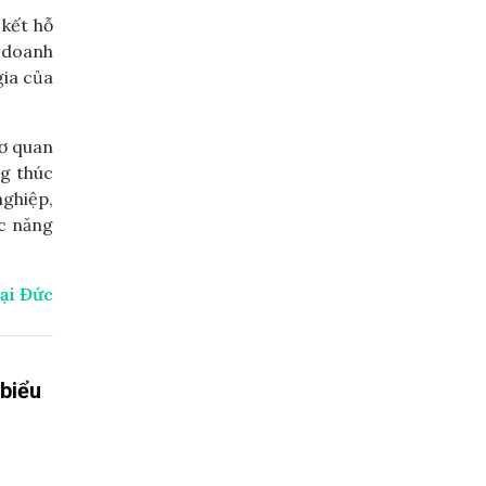
 kết hỗ
a doanh
gia của
cơ quan
ng thúc
nghiệp,
ác năng
ại Đức
 biểu