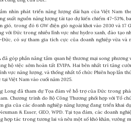
ầm nhìn phát triển năng lượng dài hạn của Việt Nam th
ông suất nguồn năng lượng tái tạo dự kiến chiếm 47–53%, 
ện gió, trong đó 6 GW điện gió ngoài khơi vào 2030 và 17
 với Đức trong nhiều lĩnh vực như hydro xanh, đào tạo n
t -Đức, có sự tham gia tích cực của doanh nghiệp vừa và 
A đã góp phần nâng tầm quan hệ thương mại song phương 
 ủng hộ việc sớm hoàn tất EVIPA. Hai bên nhất trí tăng cư
lĩnh vực năng lượng, và thống nhất tổ chức Phiên họp lần th
 tại Việt Nam vào cuối năm 2025.
g Long đã tham dự Tọa đàm về hỗ trợ của Đức trong phát
t Nam. Chương trình do Bộ Công Thương phối hợp với Tổ c
am gia của các doanh nghiệp năng lượng đang triển khai dự
Neuman & Esser, GEO, WPD. Tại tọa đàm, các doanh nghi
ng hợp tác trong tương lai và nêu một số khó khăn, vướng 