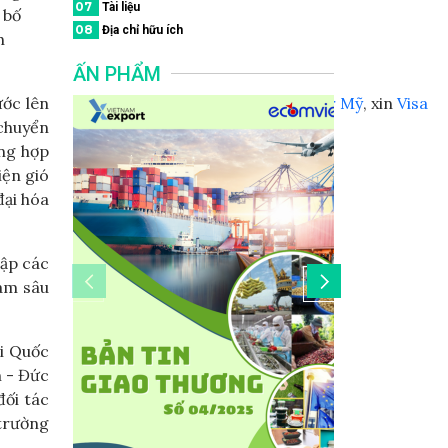
07
Tài liệu
 bố
08
Địa chỉ hữu ích
h
ẤN PHẨM
ước lên
giá
Tour Trung Quốc
, giá
Tour Mỹ
, xin
Visa
 chuyển
Trung Quốc
ộng hợp
iện gió
đại hóa
lập các
làm sâu
i Quốc
m - Đức
đối tác
 trường