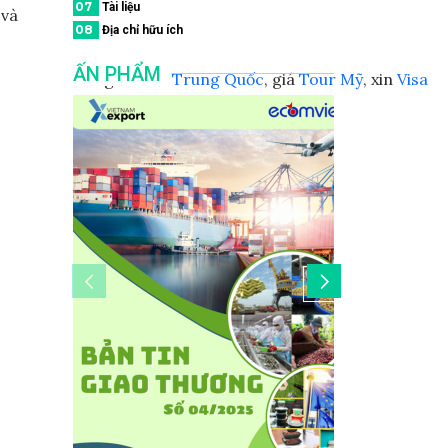
07
Tài liệu
 và
08
Địa chỉ hữu ích
ẤN PHẨM
giá
Tour Trung Quốc
, giá
Tour Mỹ
, xin
Visa
Trung Quốc