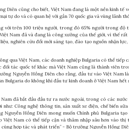
ng Diên cũng cho biết, Việt Nam đang là một nền kinh tế 
ại tự do và có quan hệ với gần 70 quốc gia và vùng lãnh thổ
g với trên 100 triệu người, trong đó 65% người trong độ t
Việt Nam đã và đang là công xưởng của thế giới, vì thế rất
iệu, nghiên cứu đổi mới sáng tạo, đào tạo nguồn nhận lực,
ng qua Việt Nam, các doanh nghiệp Bulgaria có thể tiếp 
c đối tác quốc tế khác mà Việt Nam cũng là thành viên tr
trưởng Nguyễn Hồng Diên cho rằng, đầu tư vào Việt Nam là
n Bulgaria do không khí đầu tư kinh doanh ở Việt Nam hết 
Nam đã bắt đầu đầu tư ra nước ngoài, trong có các nước 
 như: Công nghệ thông tin, sản xuất xe điện, chế biến sữa
ưởng Nguyễn Hồng Diên mong muốn Chính phủ Bulgaria tạo
ệp Việt Nam có thể tiếp cận và thâm nhập sâu hơn vào thị
ta cùng hợp tác và phát triển” - Bộ trưởng Nguyễn Hồng Di