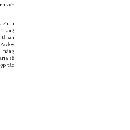
ĩnh vực
ulgaria
ả trong
u thuận
 Pavlov
, năng
aria sẽ
hợp tác