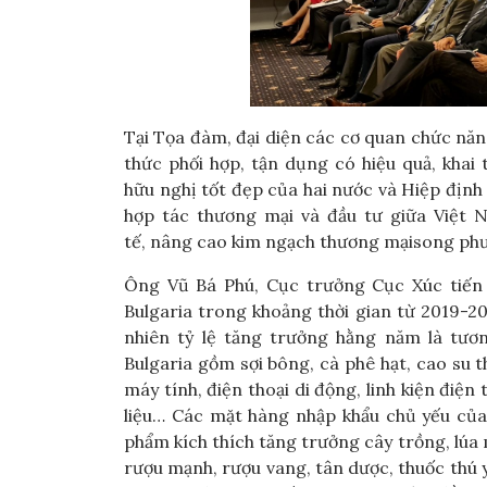
Tại Tọa đàm, đại diện các cơ quan chức năn
thức phối hợp, tận dụng có hiệu quả, khai 
hữu nghị tốt đẹp của hai nước và Hiệp định 
hợp tác thương mại và đầu tư giữa Việt N
tế, nâng cao kim ngạch thương mạisong p
Ông Vũ Bá Phú, Cục trưởng Cục Xúc tiến
Bulgaria trong khoảng thời gian từ 2019-20
nhiên tỷ lệ tăng trưởng hằng năm là tươ
Bulgaria gồm sợi bông, cà phê hạt, cao su thi
máy tính, điện thoại di động, linh kiện điệ
liệu… Các mặt hàng nhập khẩu chủ yếu của 
phẩm kích thích tăng trưởng cây trồng, lúa 
rượu mạnh, rượu vang, tân dược, thuốc thú y,