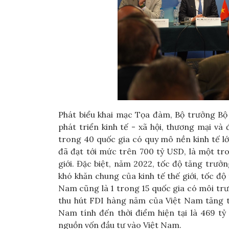
Phát biểu khai mạc Tọa đàm, Bộ trưởng B
phát triển kinh tế - xã hội, thương mại v
trong 40 quốc gia có quy mô nền kinh tế l
đã đạt tới mức trên 700 tỷ USD, là một tr
giới. Đặc biệt, năm 2022, tốc độ tăng trư
khó khăn chung của kinh tế thế giới, tốc độ
Nam cũng là 1 trong 15 quốc gia có môi trư
thu hút FDI hàng năm của Việt Nam tăng 
Nam tính đến thời điểm hiện tại là 469 tỷ 
nguồn vốn đầu tư vào Việt Nam.