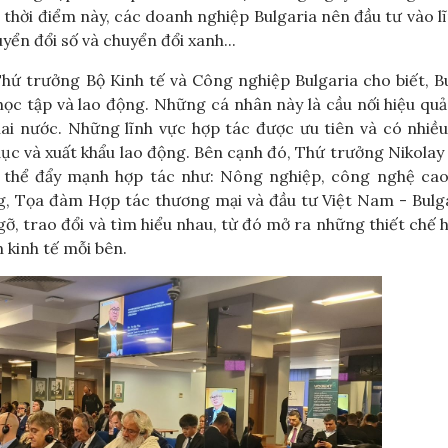
thời điểm này, các doanh nghiệp Bulgaria nên đầu tư vào l
yển đổi số và chuyển đổi xanh...
Thứ trưởng Bộ Kinh tế và Công nghiệp Bulgaria cho biết, B
ọc tập và lao động. Những cá nhân này là cầu nối hiệu qu
hai nước. Những lĩnh vực hợp tác được ưu tiên và có nhiề
o dục và xuất khẩu lao động. Bên cạnh đó, Thứ trưởng Nikolay
ó thể đẩy mạnh hợp tác như: Nông nghiệp, công nghệ cao
ng, Tọa đàm Hợp tác thương mại và đầu tư Việt Nam - Bulg
gỡ, trao đổi và tìm hiểu nhau, từ đó mở ra những thiết chế 
 kinh tế mỗi bên.