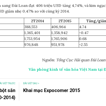
 sang Đài Loan đạt 406 triệu USD tăng 4,74%, và kim ngạ
SD giảm nhẹ 0,47% so với cùng kỳ 2014.
2T2014
2T2015
Tăng/giả
388,553
406,964
4.74
1,365,401
1,358,942
-0.47
1,753,954
1,765,906
0.68
976,848
951,978
-2.55
Nguồn:
Tổng Cục Hải quan Đài Loan
Văn phòng kinh tế văn hóa Việt Nam tại Đ
ÀI VIẾT TRƯỚC
BÀI VIẾT SAU >
bột sắn
Khai mạc Expocomer 2015
0-2014)