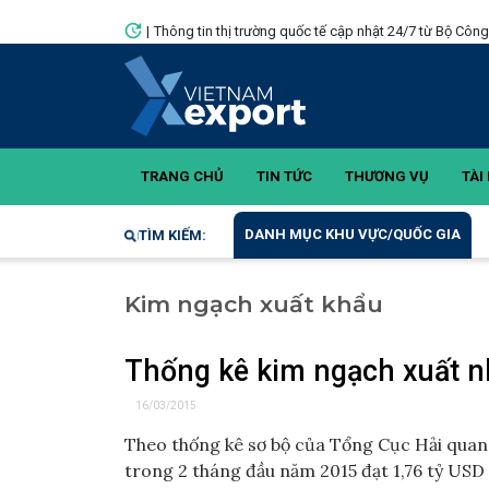
|
Thông tin thị trường quốc tế cập nhật 24/7 từ Bộ Côn
TRANG CHỦ
TIN TỨC
THƯƠNG VỤ
TÀI 
DANH MỤC KHU VỰC/QUỐC GIA
TÌM KIẾM:
Kim ngạch xuất khẩu
Thống kê kim ngạch xuất n
16/03/2015
Theo thống kê sơ bộ của Tổng Cục Hải quan
trong 2 tháng đầu năm 2015 đạt 1,76 tỷ USD 