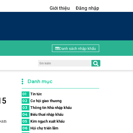
Giới thiệu
Đăng nhập
Danh sách nhập khẩu
Danh mục
01
Tin tức
15
02
Cơ hội giao thương
03
Thông tin Nhà nhập khẩu
04
Biểu thuế nhập khẩu
oan
05
Kim ngạch xuất khẩu
06
Hội chợ triển lãm