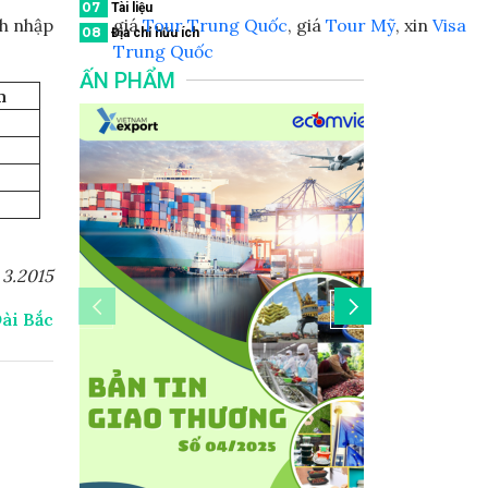
07
Tài liệu
ch nhập
giá
Tour Trung Quốc
, giá
Tour Mỹ
, xin
Visa
08
Địa chỉ hữu ích
Trung Quốc
ẤN PHẨM
m
 3.2015
ài Bắc