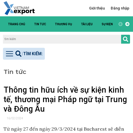
Giới thiệu
Đăng nhập
TRANG CHỦ
TIN TỨC
THƯƠNG VỤ
TÀI LIỆU
SỰ KIỆN
DANH S
Tin tức
Thông tin hữu ích về sự kiện kinh
tế, thương mại Pháp ngữ tại Trung
và Đông Âu
16/02/2024
Từ ngày 27 đến ngày 29⁄3⁄2024 tại Bucharest sẽ diễn