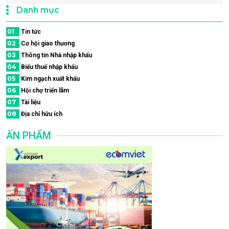
Danh mục
01
Tin tức
02
Cơ hội giao thương
03
Thông tin Nhà nhập khẩu
04
Biểu thuế nhập khẩu
05
Kim ngạch xuất khẩu
06
Hội chợ triển lãm
07
Tài liệu
08
Địa chỉ hữu ích
ẤN PHẨM