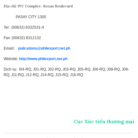
Địa chỉ:
ITC Complex- Roxas Boulevard
PASAY CITY 1300
Tel: (00632) 8332531-4
Fax: (00632) 8312132
Email
:
pulications@philexport.net.ph
Website:
http://www.philexport.net.ph
Dịch vụ: I04-RQ, J01-RQ, J02-RQ, J03-RQ, J05-RQ, J06-RQ, J08-RQ, J09-
RQ, J11-RQ, J12-RQ, J14-RQ, J15-RQ, J16-RQ
Cục Xúc tiến thương mại