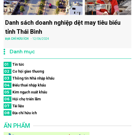
Danh sách doanh nghiệp dệt may tiêu biểu
tỉnh Thái Bình
ĐỊA CHỈ HỮU ÍCH
- 12/06/2024
Danh mục
01
Tin tức
02
Cơ hội giao thương
03
Thông tin Nhà nhập khẩu
04
Biểu thuế nhập khẩu
05
Kim ngạch xuất khẩu
06
Hội chợ triển lãm
07
Tài liệu
08
Địa chỉ hữu ích
ẤN PHẨM