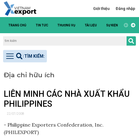
Giới thiệu
Đăng nhập
TRANG CHỦ
TIN TỨC
THƯƠNG VỤ
TÀI LIỆU
SỰ KIỆN
DANH S
Địa chỉ hữu ích
LIÊN MINH CÁC NHÀ XUẤT KHẨU
PHILIPPINES
22/07/2008
- Philippine Exporters Confederation, Inc.
(PHILEXPORT)