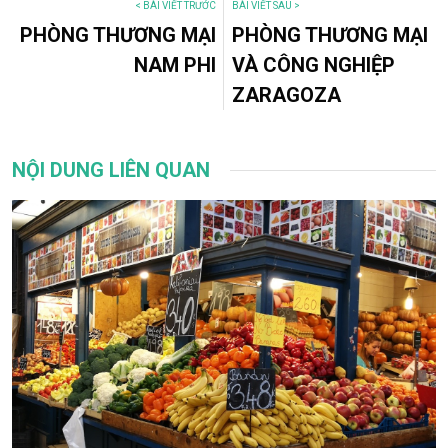
< BÀI VIẾT TRƯỚC
BÀI VIẾT SAU >
PHÒNG THƯƠNG MẠI
PHÒNG THƯƠNG MẠI
NAM PHI
VÀ CÔNG NGHIỆP
ZARAGOZA
NỘI DUNG LIÊN QUAN