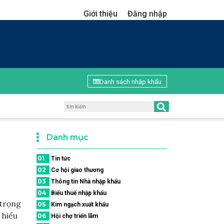
Giới thiệu
Đăng nhập
Danh sách nhập khẩu
Danh mục
01
Tin tức
02
Cơ hội giao thương
03
Thông tin Nhà nhập khẩu
04
Biểu thuế nhập khẩu
 trọng
05
Kim ngạch xuất khẩu
 hiểu
06
Hội chợ triển lãm