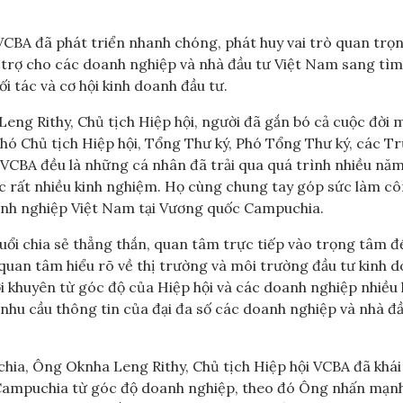
VCBA đã phát triển nhanh chóng, phát huy vai trò quan trọ
ỗ trợ cho các doanh nghiệp và nhà đầu tư Việt Nam sang tìm
i tác và cơ hội kinh doanh đầu tư.
ng Rithy, Chủ tịch Hiệp hội, người đã gắn bó cả cuộc đời 
Phó Chủ tịch Hiệp hội, Tổng Thư ký, Phó Tổng Thư ký, các T
 VCBA đều là những cá nhân đã trải qua quá trình nhiều năm
c rất nhiều kinh nghiệm. Họ cùng chung tay góp sức làm cô
oanh nghiệp Việt Nam tại Vương quốc Campuchia.
uổi chia sẻ thẳng thắn, quan tâm trực tiếp vào trọng tâm đ
 quan tâm hiểu rõ về thị trường và môi trường đầu tư kinh 
ời khuyên từ góc độ của Hiệp hội và các doanh nghiệp nhiều 
hu cầu thông tin của đại đa số các doanh nghiệp và nhà đầ
hia, Ông Oknha Leng Rithy, Chủ tịch Hiệp hội VCBA đã khái
g Campuchia từ góc độ doanh nghiệp, theo đó Ông nhấn mạn