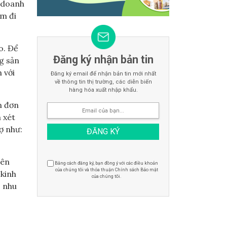
c doanh
âm đi
o. Để
Đăng ký nhận bản tin
g sản
 với
Đăng ký email để nhận bản tin mới nhất
về thông tin thị trường, các diễn biến
hàng hóa xuất nhập khẩu.
n đơn
 xét
ợ như:
iên
Bằng cách đăng ký, bạn đồng ý với các điều khoản
của chúng tôi và thỏa thuận Chính sách Bảo mật
 kinh
của chúng tôi.
, nhu