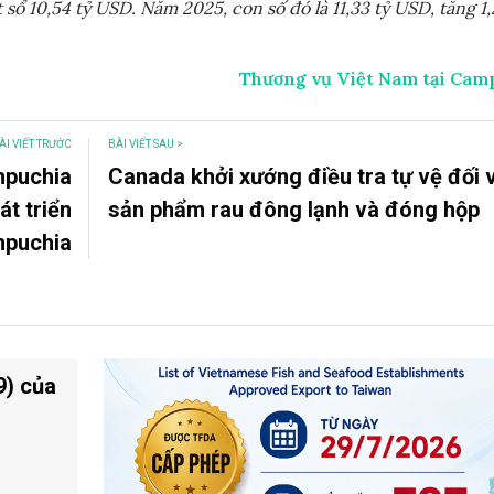
 10,54 tỷ USD. Năm 2025, con số đó là 11,33 tỷ USD, tăng 1,
Thương vụ Việt Nam tại Cam
ÀI VIẾT TRƯỚC
BÀI VIẾT SAU >
mpuchia
Canada khởi xướng điều tra tự vệ đối 
t triển
sản phẩm rau đông lạnh và đóng hộp
mpuchia
9) của