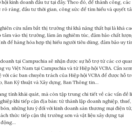
ơ hội kinh doanh đầu tư tại đây. Theo đó, để thành công, cá
 rõ ràng, đầu tư thời gian, công sức để tìm hiểu và quyết t
ghiên cứu nắm bắt thị trường thì khả năng thất bại là khá ca
p tâm vào thị trường, làm ăn nghiêm túc, đảm bảo chất lượn
nh để hàng hóa hợp thị hiếu người tiêu dùng, đảm bảo uy tín
doanh tại Campuchia sẽ nhận được sự hỗ trợ từ các cơ qua
ng vụ Việt Nam tại Campuchia và từ Hiệp hội VCBA. Cần xem
hệ với các ban chuyên trách của Hiệp hội VCBA để được hỗ tr
, Ban Kỹ thuật và Xây dựng, Ban Thông tin…
ng tính khái quát, mà còn tập trung chi tiết về các vấn đề l
hiệp khi tiếp cận địa bàn: từ thành lập doanh nghiệp, thuế,
bón, những lưu ý đối với kinh doanh sàn thương mại điện tử
ách thức tiếp cận thị trường sơn và vật liệu xây dựng tại
o động…