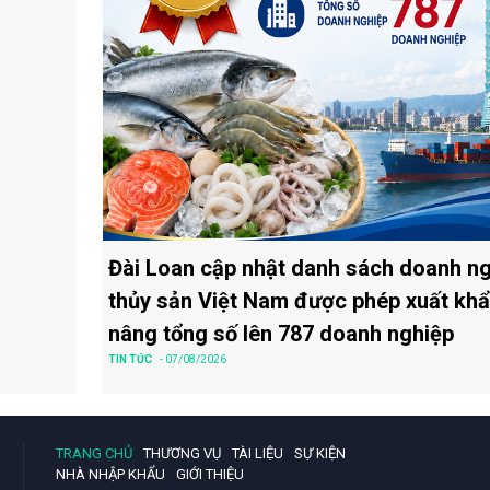
Đài Loan cập nhật danh sách doanh n
thủy sản Việt Nam được phép xuất khẩ
nâng tổng số lên 787 doanh nghiệp
TIN TỨC
- 07/08/2026
TRANG CHỦ
THƯƠNG VỤ
TÀI LIỆU
SỰ KIỆN
NHÀ NHẬP KHẨU
GIỚI THIỆU