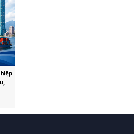
ghiệp
u,