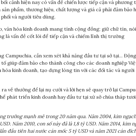
bối cảnh hiện nay có vấn đề chiến lược tiếp cận và phương 
sản phẩm, thương hiệu, chất lượng và giá cả phải đảm bảo h
 phối và người tiêu dùng.
, văn hóa kinh doanh mang tính cộng đồng; giữ chữ tín, nó
 là vấn đề cốt lõi để tiếp cận và chiếm lĩnh thị trường
g Campuchia, cần xem xét khả năng đầu tư tại sở tại... Động
yếu tố giúp đảm bảo cho thành công cho các doanh nghiệp Vi
 hóa kinh doanh, tạo dựng lòng tin với các đối tác và người 
ra về thường để lại nụ cười và lời hẹn sẽ quay trở lại Campu
 phát triển kinh doanh hay đầu tư tại xứ sở chùa tháp tươ
ng trưởng mạnh mẽ trong 20 năm qua. Năm 2004, kim ngạch
 USD. Năm 2010, con số này đã là 1,8 tỷ USD. Năm 2014, kim 
 lần đầu tiên hai nước cán mốc 5 tỷ USD và năm 2021 cán đích