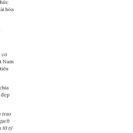
thức
ài hòa
i
 cơ
ệt Nam
tiêu
chia
i đẹp
 trao
ngạch
 10 tỷ