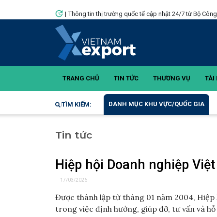
|
Thông tin thị trường quốc tế cập nhật 24/7 từ Bộ Côn
TRANG CHỦ
TIN TỨC
THƯƠNG VỤ
TÀI 
DANH MỤC KHU VỰC/QUỐC GIA
TÌM KIẾM:
Tin tức
Hiệp hội Doanh nghiệp Việ
17/03/2026
Được thành lập từ tháng 01 năm 2004, Hiệp 
trong việc định hướng, giúp đỡ, tư vấn và h