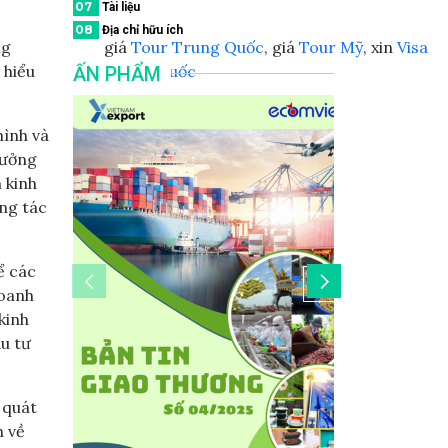
07
Tài liệu
08
Địa chỉ hữu ích
ng
giá
Tour Trung Quốc
, giá
Tour Mỹ
, xin
Visa
 hiểu
Trung Quốc
ẤN PHẨM
mình và
rưởng
 kinh
ng tác
ể các
doanh
kinh
u tư
 quát
h về