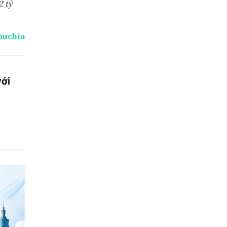
2 tỷ
puchia
với