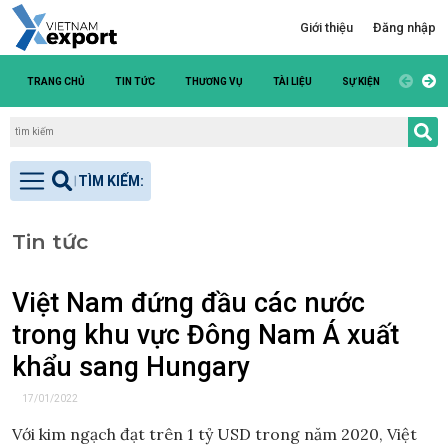
Giới thiệu
Đăng nhập
TRANG CHỦ
TIN TỨC
THƯƠNG VỤ
TÀI LIỆU
SỰ KIỆN
DANH S
Tin tức
Việt Nam đứng đầu các nước
trong khu vực Đông Nam Á xuất
khẩu sang Hungary
17/01/2022
Với kim ngạch đạt trên 1 tỷ USD trong năm 2020, Việt