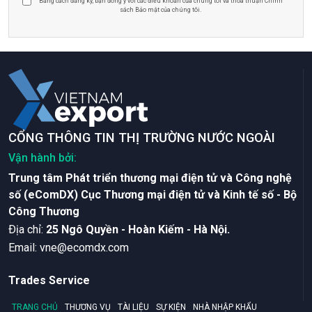
Bằng cách đăng ký, bạn đồng ý với các điều khoản của chúng tôi và thỏa thuận Chính
sách Bảo mật của chúng tôi.
CỔNG THÔNG TIN THỊ TRƯỜNG NƯỚC NGOÀI
Vận hành bởi:
Trung tâm Phát triển thương mại điện tử và Công nghệ
số (eComDX) Cục Thương mại điện tử và Kinh tế số - Bộ
Công Thương
Ðịa chỉ:
25 Ngô Quyền - Hoàn Kiếm - Hà Nội.
Email:
vne@ecomdx.com
Trades Service
TRANG CHỦ
THƯƠNG VỤ
TÀI LIỆU
SỰ KIỆN
NHÀ NHẬP KHẨU