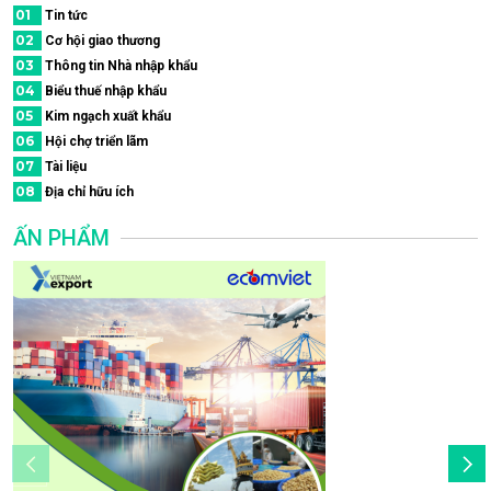
01
Tin tức
02
Cơ hội giao thương
03
Thông tin Nhà nhập khẩu
04
Biểu thuế nhập khẩu
05
Kim ngạch xuất khẩu
06
Hội chợ triển lãm
07
Tài liệu
08
Địa chỉ hữu ích
ẤN PHẨM