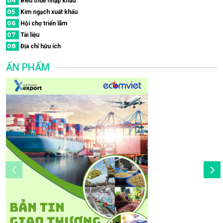
04
Biểu thuế nhập khẩu
05
Kim ngạch xuất khẩu
06
Hội chợ triển lãm
07
Tài liệu
08
Địa chỉ hữu ích
ẤN PHẨM