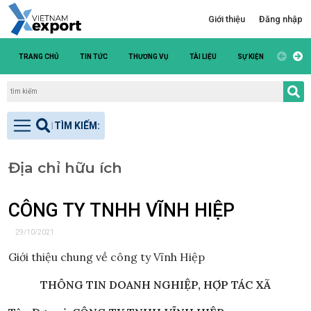
Giới thiệu
Đăng nhập
TRANG CHỦ
TIN TỨC
THƯƠNG VỤ
TÀI LIỆU
SỰ KIỆN
DANH S
Địa chỉ hữu ích
CÔNG TY TNHH VĨNH HIỆP
29/10/2021
Giới thiệu chung về công ty Vĩnh Hiệp
THÔNG TIN DOANH NGHIỆP, HỢP TÁC XÃ