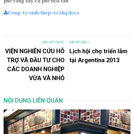
phê rang xay, cà phê hòa tan
Cong-ty-vinh-hiep-to34q.docx
< BÀI VIẾT TRƯỚC
BÀI VIẾT SAU >
VIỆN NGHIÊN CỨU HỖ
Lịch hội chợ triển lãm
TRỢ VÀ ĐẦU TƯ CHO
tại Argentina 2013
CÁC DOANH NGHIỆP
VỪA VÀ NHỎ
NỘI DUNG LIÊN QUAN