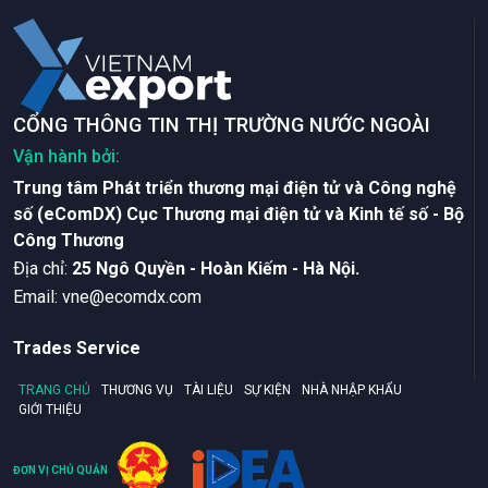
CỔNG THÔNG TIN THỊ TRƯỜNG NƯỚC NGOÀI
Vận hành bởi:
Trung tâm Phát triển thương mại điện tử và Công nghệ
số (eComDX) Cục Thương mại điện tử và Kinh tế số - Bộ
Công Thương
Ðịa chỉ:
25 Ngô Quyền - Hoàn Kiếm - Hà Nội.
Email:
vne@ecomdx.com
Trades Service
TRANG CHỦ
THƯƠNG VỤ
TÀI LIỆU
SỰ KIỆN
NHÀ NHẬP KHẨU
GIỚI THIỆU
ĐƠN VỊ CHỦ QUẢN