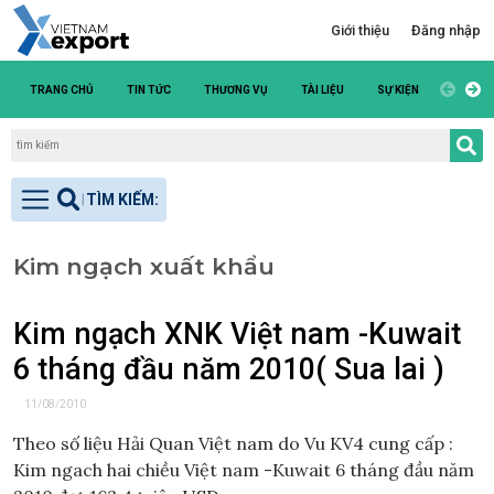
Giới thiệu
Đăng nhập
TRANG CHỦ
TIN TỨC
THƯƠNG VỤ
TÀI LIỆU
SỰ KIỆN
DANH S
Kim ngạch xuất khẩu
Kim ngạch XNK Việt nam -Kuwait
6 tháng đầu năm 2010( Sua lai )
11/08/2010
Theo số liệu Hải Quan Việt nam do Vu KV4 cung cấp :
Kim ngach hai chiều Việt nam -Kuwait 6 tháng đầu năm