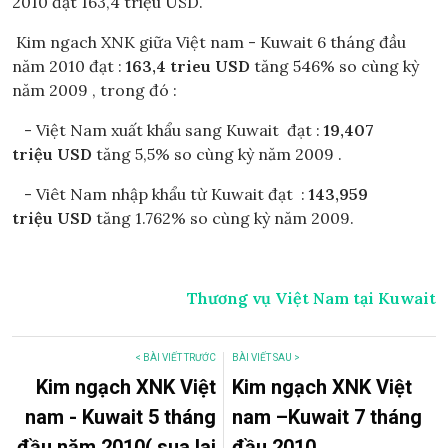
2010 đạt 163,4 triệu USD.
Kim ngach XNK giữa Việt nam - Kuwait 6 tháng đầu
năm 2010 đạt :
163,4 trieu USD
tăng 546% so cùng kỳ
năm 2009 , trong đó :
- Việt Nam xuất khẩu sang Kuwait đạt :
19,407
triệu USD
tăng 5,5% so cùng kỳ năm 2009 .
- Viêt Nam nhập khẩu từ Kuwait đạt :
143,959
triệu USD
tăng 1.762% so cùng kỳ năm 2009.
Thương vụ Việt Nam tại Kuwait
< BÀI VIẾT TRƯỚC
BÀI VIẾT SAU >
Kim ngạch XNK Việt
Kim ngạch XNK Việt
nam - Kuwait 5 tháng
nam –Kuwait 7 tháng
đầu năm 2010( sua lai
đầu 2010