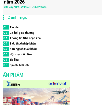
năm 2026
KIM NGẠCH XUẤT KHẨU
- 31/07/2026
Danh mục
01
Tin tức
02
Cơ hội giao thương
03
Thông tin Nhà nhập khẩu
04
Biểu thuế nhập khẩu
05
Kim ngạch xuất khẩu
06
Hội chợ triển lãm
07
Tài liệu
08
Địa chỉ hữu ích
ẤN PHẨM