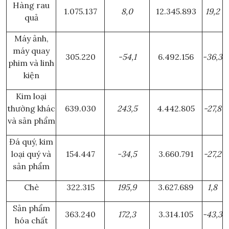
Hàng rau
1.075.137
8,0
12.345.893
19,2
quả
Máy ảnh,
máy quay
305.220
-54,1
6.492.156
-36,3
phim và linh
kiện
Kim loại
thường khác
639.030
243,5
4.442.805
-27,8
và sản phẩm
Đá quý, kim
loại quý và
154.447
-34,5
3.660.791
-27,2
sản phẩm
Chè
322.315
195,9
3.627.689
1,8
Sản phẩm
363.240
172,3
3.314.105
-43,3
hóa chất