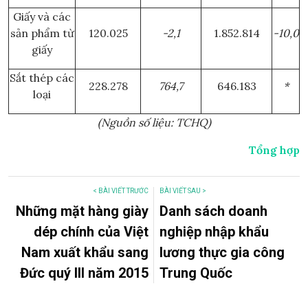
Giấy và các
sản phẩm từ
120.025
-2,1
1.852.814
-10,0
giấy
Sắt thép các
228.278
764,7
646.183
*
loại
(Nguồn số liệu: TCHQ)
Tổng hợp
< BÀI VIẾT TRƯỚC
BÀI VIẾT SAU >
Những mặt hàng giày
Danh sách doanh
dép chính của Việt
nghiệp nhập khẩu
Nam xuất khẩu sang
lương thực gia công
Đức quý III năm 2015
Trung Quốc