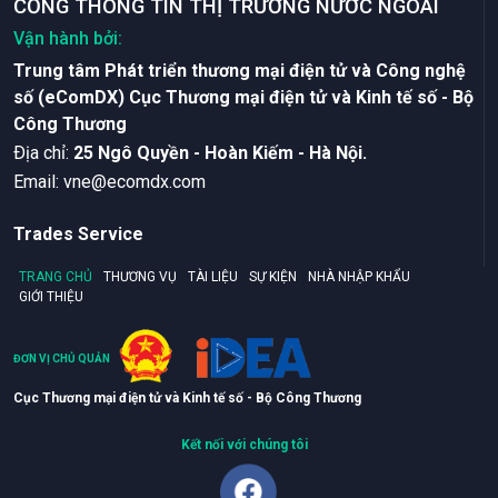
CỔNG THÔNG TIN THỊ TRƯỜNG NƯỚC NGOÀI
Vận hành bởi:
Trung tâm Phát triển thương mại điện tử và Công nghệ
số (eComDX) Cục Thương mại điện tử và Kinh tế số - Bộ
Công Thương
Ðịa chỉ:
25 Ngô Quyền - Hoàn Kiếm - Hà Nội.
Email:
vne@ecomdx.com
Trades Service
TRANG CHỦ
THƯƠNG VỤ
TÀI LIỆU
SỰ KIỆN
NHÀ NHẬP KHẨU
GIỚI THIỆU
ĐƠN VỊ CHỦ QUẢN
Cục Thương mại điện tử và Kinh tế số - Bộ Công Thương
Kết nối với chúng tôi