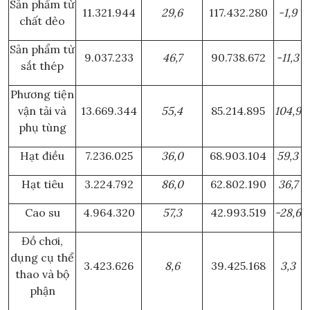
Sản phẩm từ
11.321.944
29,6
117.432.280
-1,9
chất dẻo
Sản phẩm từ
9.037.233
46,7
90.738.672
-11,3
sắt thép
Phương tiện
vận tải và
13.669.344
55,4
85.214.895
104,9
phụ tùng
Hạt điều
7.236.025
36,0
68.903.104
59,3
Hạt tiêu
3.224.792
86,0
62.802.190
36,7
Cao su
4.964.320
57,3
42.993.519
-28,6
Đồ chơi,
dụng cụ thể
3.423.626
8,6
39.425.168
3,3
thao và bộ
phận