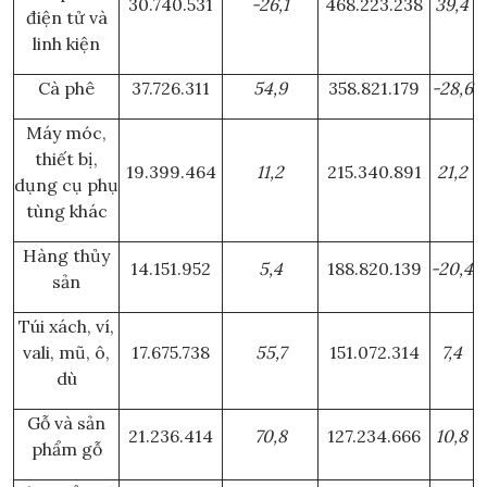
30.740.531
-26,1
468.223.238
39,4
điện tử và
linh kiện
Cà phê
37.726.311
54,9
358.821.179
-28,6
Máy móc,
thiết bị,
19.399.464
11,2
215.340.891
21,2
dụng cụ phụ
tùng khác
Hàng thủy
14.151.952
5,4
188.820.139
-20,4
sản
Túi xách, ví,
vali, mũ, ô,
17.675.738
55,7
151.072.314
7,4
dù
Gỗ và sản
21.236.414
70,8
127.234.666
10,8
phẩm gỗ