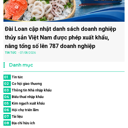
Đài Loan cập nhật danh sách doanh nghiệp
thủy sản Việt Nam được phép xuất khẩu,
nâng tổng số lên 787 doanh nghiệp
TIN TỨC
- 07/08/2026
Danh mục
01
Tin tức
02
Cơ hội giao thương
03
Thông tin Nhà nhập khẩu
04
Biểu thuế nhập khẩu
05
Kim ngạch xuất khẩu
06
Hội chợ triển lãm
07
Tài liệu
08
Địa chỉ hữu ích