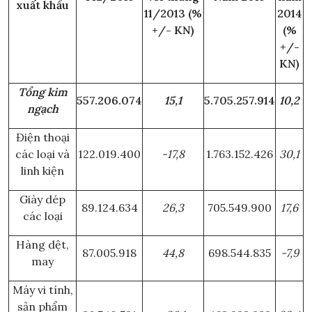
xuất khẩu
11/2013 (%
2014
+/- KN)
(%
+/-
KN)
Tổng kim
557.206.074
15,1
5.705.257.914
10,2
ngạch
Điện thoại
các loại và
122.019.400
-17,8
1.763.152.426
30,1
linh kiện
Giày dép
89.124.634
26,3
705.549.900
17,6
các loại
Hàng dệt,
87.005.918
44,8
698.544.835
-7,9
may
Máy vi tính,
sản phẩm