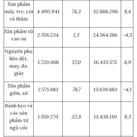
Sản phẩm
mây, tre, cói
4.490.941
74,3
32.868.298
8,4
và thảm
Sản phẩm từ
2.558.234
1,3
24.564.586
-4,5
cao su
Nguyên phụ
liệu dệt,
1.720.068
57,0
16.433.575
6,9
may, da,
giày
Sản phẩm
2.571.682
78,7
13.639.883
-4,1
gốm, sứ
Bánh kẹo và
các sản
1.559.270
22,8
13.438.110
8,3
phẩm từ
ngũ cốc