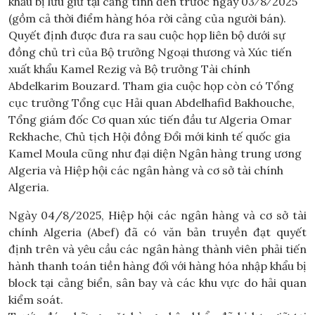
khẩu bị lưu giữ tại cảng tính đến trước ngày 03⁄8⁄2025
(gồm cả thời điểm hàng hóa rời cảng của người bán).
Quyết định được đưa ra sau cuộc họp liên bộ dưới sự
đồng chủ trì của Bộ trưởng Ngoại thương và Xúc tiến
xuất khẩu Kamel Rezig và Bộ trưởng Tài chính
Abdelkarim Bouzard. Tham gia cuộc họp còn có Tổng
cục trưởng Tổng cục Hải quan Abdelhafid Bakhouche,
Tổng giám đốc Cơ quan xúc tiến đầu tư Algeria Omar
Rekhache, Chủ tịch Hội đồng Đổi mới kinh tế quốc gia
Kamel Moula cũng như đại diện Ngân hàng trung ương
Algeria và Hiệp hội các ngân hàng và cơ sở tài chính
Algeria.
Ngày 04/8/2025, Hiệp hội các ngân hàng và cơ sở tài
chính Algeria (Abef) đã có văn bản truyền đạt quyết
định trên và yêu cầu các ngân hàng thành viên phải tiến
hành thanh toán tiền hàng đối với hàng hóa nhập khẩu bị
block tại cảng biển, sân bay và các khu vực do hải quan
kiểm soát.