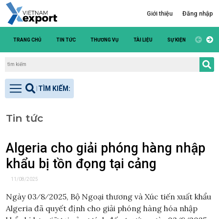
Giới thiệu
Đăng nhập
TRANG CHỦ
TIN TỨC
THƯƠNG VỤ
TÀI LIỆU
SỰ KIỆN
DANH S
Tin tức
Algeria cho giải phóng hàng nhập
khẩu bị tồn đọng tại cảng
11/08/2025
Ngày 03⁄8⁄2025, Bộ Ngoại thương và Xúc tiến xuất khẩu
Algeria đã quyết định cho giải phóng hàng hóa nhập