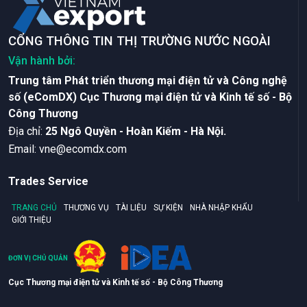
CỔNG THÔNG TIN THỊ TRƯỜNG NƯỚC NGOÀI
Vận hành bởi:
Trung tâm Phát triển thương mại điện tử và Công nghệ
số (eComDX) Cục Thương mại điện tử và Kinh tế số - Bộ
Công Thương
Ðịa chỉ:
25 Ngô Quyền - Hoàn Kiếm - Hà Nội.
Email:
vne@ecomdx.com
Trades Service
TRANG CHỦ
THƯƠNG VỤ
TÀI LIỆU
SỰ KIỆN
NHÀ NHẬP KHẨU
GIỚI THIỆU
ĐƠN VỊ CHỦ QUẢN
Cục Thương mại điện tử và Kinh tế số - Bộ Công Thương